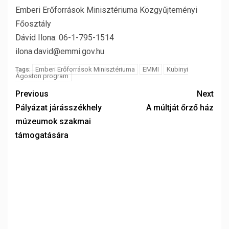
Emberi Erőforrások Minisztériuma Közgyűjteményi
Főosztály
Dávid Ilona: 06-1-795-1514
ilona.david@emmi.gov.hu
Emberi Erőforrások Minisztériuma
EMMI
Kubinyi
Tags:
Ágoston program
Previous
Next
Pályázat járásszékhely
A múltját őrző ház
múzeumok szakmai
támogatására