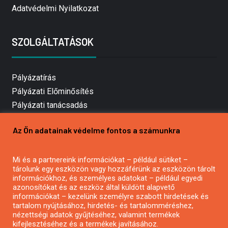
Adatvédelmi Nyilatkozat
SZOLGÁLTATÁSOK
Pályázatírás
Pályázati Előminősítés
Pályázati tanácsadás
Pályázatírás vállalkozásoknak
Az Ön adatainak védelme fontos a számunkra
Mezőgazdasági pályázatírás
Pályázatírás magánszemélyeknek
Mi és a partnereink információkat – például sütiket –
Pályázatírás civil szervezeteknek
tárolunk egy eszközön vagy hozzáférünk az eszközön tárolt
Pályázatírás önkormányzatoknak
információkhoz, és személyes adatokat – például egyedi
azonosítókat és az eszköz által küldött alapvető
Pályázatfigyelés
információkat – kezelünk személyre szabott hirdetések és
Specifikus pályázatfigyelés vagy hírlevél
tartalom nyújtásához, hirdetés- és tartalomméréshez,
nézettségi adatok gyűjtéséhez, valamint termékek
kifejlesztéséhez és a termékek javításához.