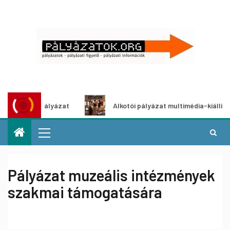
ő ötletpályázat
Alkotói pályázat multimédia-kiállításhoz
Pályázat muzeális intézmények
szakmai támogatására