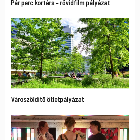
Pár perc kortárs – rövidfilm pályázat
Városzöldítő ötletpályázat