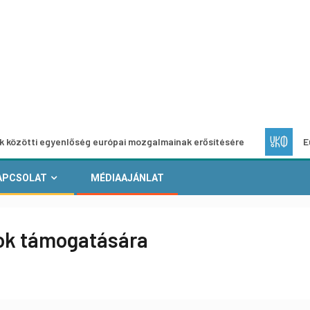
egyenlőség európai mozgalmainak erősítésére
Európai Hely
APCSOLAT
MÉDIAAJÁNLAT
ok támogatására