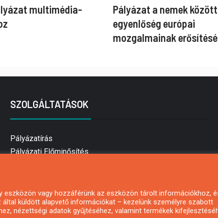
ályázat multimédia-
Pályázat a nemek között
oz
egyenlőség európai
mozgalmainak erősítésé
SZOLGÁLTATÁSOK
Pályázatírás
Pályázati Előminősítés
Pályázati tanácsadás
Pályázatírás vállalkozásoknak
Mezőgazdasági pályázatírás
 egy eszközön vagy hozzáférünk az eszközön tárolt információkhoz, é
által küldött alapvető információkat – kezelünk személyre szabott
Pályázatírás magánszemélyeknek
hez, nézettségi adatok gyűjtéséhez, valamint termékek kifejlesztésé
Pályázatírás civil szervezeteknek