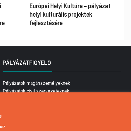
i
Európai Helyi Kultúra – pályázat
helyi kulturális projektek
re
fejlesztésére
PÁLYÁZATFIGYELŐ
Pályázatok magánszemélyeknek
Pályázatok civil szervezeteknek
Pályázatok vállalkozásoknak
Önkormányzati pályázatok
Mezőgazdasági pályázatok
s
Falusi turizmus pályázatok
hez
Napelem pályázatok