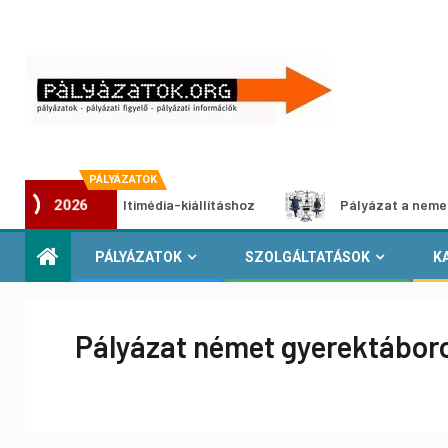
PÁLYÁZATOK
lyázat multimédia-kiállításhoz
Pályázat a nemek közötti 
2026
PÁLYÁZATOK
SZOLGÁLTATÁSOK
K
Pályázat német gyerektábor