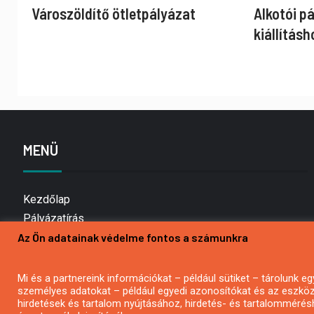
Városzöldítő ötletpályázat
Alkotói p
kiállításh
MENÜ
Kezdőlap
Pályázatírás
Az Ön adatainak védelme fontos a számunkra
Bemutatkozás
Médiaajánlat
Hírlevél feliratkozás
Mi és a partnereink információkat – például sütiket – tárolunk
személyes adatokat – például egyedi azonosítókat és az eszköz 
Impresszum
hirdetések és tartalom nyújtásához, hirdetés- és tartalommérés
Kapcsolat