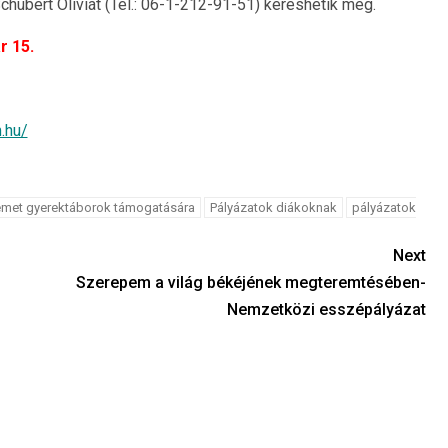
bert Oliviát (Tel.: 06-1-212-91-51) kereshetik meg.
r 15.
.hu/
émet gyerektáborok támogatására
Pályázatok diákoknak
pályázatok
Next
Szerepem a világ békéjének megteremtésében-
Nemzetközi esszépályázat