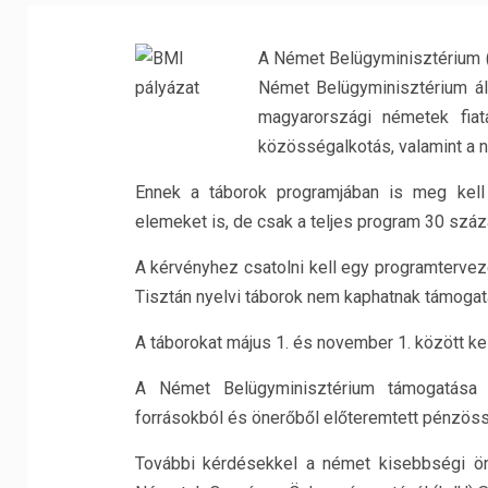
A Német Belügyminisztérium (
Német Belügyminisztérium ált
magyarországi németek fiat
közösségalkotás, valamint a
Ennek a táborok programjában is meg kell 
elemeket is, de csak a teljes program 30 száz
A kérvényhez csatolni kell egy programtervez
Tisztán nyelvi táborok nem kaphatnak támogat
A táborokat május 1. és november 1. között ke
A Német Belügyminisztérium támogatása 
forrásokból és önerőből előteremtett pénzös
További kérdésekkel a német kisebbségi önk