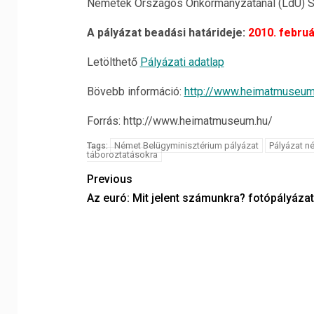
Németek Országos Önkormányzatánál (LdU) Schu
A pályázat beadási határideje:
2010. februá
Letölthető
Pályázati adatlap
Bövebb információ:
http://www.heimatmuseum
Forrás: http://www.heimatmuseum.hu/
Német Belügyminisztérium pályázat
Pályázat n
Tags:
táboroztatásokra
Previous
Az euró: Mit jelent számunkra? fotópályázat