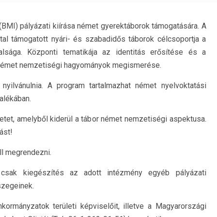
BMI) pályázati kiírása német gyerektáborok támogatására. A
al támogatott nyári- és szabadidős táborok célcsoportja a
alsága. Központi tematikája az identitás erősítése és a
 német nemzetiségi hagyományok megismerése.
nyilvánulnia. A program tartalmazhat német nyelvoktatási
alékában.
etet, amelyből kiderül a tábor német nemzetiségi aspektusa.
ást!
ll megrendezni.
csak kiegészítés az adott intézmény egyéb pályázati
szegeinek.
ormányzatok területi képviselőit, illetve a Magyarországi