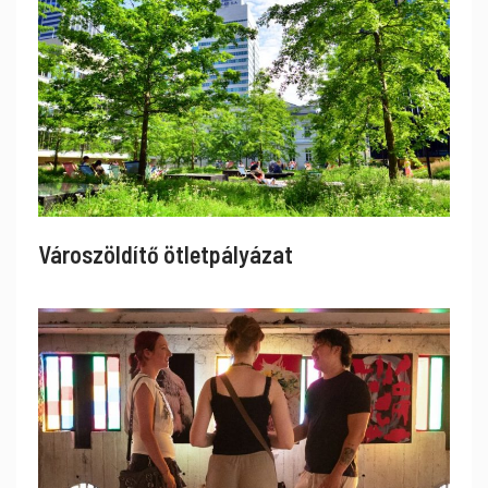
Városzöldítő ötletpályázat