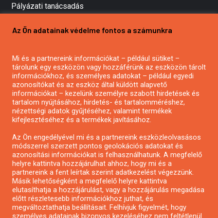
Pályázati tanácsadás
Pályázatírás vállalkozásoknak
Az Ön adatainak védelme fontos a számunkra
Mezőgazdasági pályázatírás
Pályázatírás magánszemélyeknek
Mi és a partnereink információkat – például sütiket –
Pályázatírás civil szervezeteknek
tárolunk egy eszközön vagy hozzáférünk az eszközön tárolt
Pályázatírás önkormányzatoknak
információkhoz, és személyes adatokat – például egyedi
azonosítókat és az eszköz által küldött alapvető
Pályázatfigyelés
információkat – kezelünk személyre szabott hirdetések és
Specifikus pályázatfigyelés vagy hírlevél
tartalom nyújtásához, hirdetés- és tartalomméréshez,
nézettségi adatok gyűjtéséhez, valamint termékek
kifejlesztéséhez és a termékek javításához.
PÁLYÁZATFIGYELŐ
Az Ön engedélyével mi és a partnereink eszközleolvasásos
módszerrel szerzett pontos geolokációs adatokat és
azonosítási információkat is felhasználhatunk. A megfelelő
helyre kattintva hozzájárulhat ahhoz, hogy mi és a
Pályázatok magánszemélyeknek
partnereink a fent leírtak szerint adatkezelést végezzünk.
Pályázatok civil szervezeteknek
Másik lehetőségként a megfelelő helyre kattintva
elutasíthatja a hozzájárulást, vagy a hozzájárulás megadása
Pályázatok vállalkozásoknak
előtt részletesebb információkhoz juthat, és
Önkormányzati pályázatok
megváltoztathatja beállításait. Felhívjuk figyelmét, hogy
személyes adatainak bizonyos kezeléséhez nem feltétlenül
Mezőgazdasági pályázatok