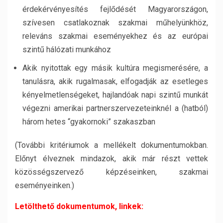
érdekérvényesítés fejlődését Magyarországon,
szívesen csatlakoznak szakmai műhelyünkhöz,
releváns szakmai eseményekhez és az európai
szintű hálózati munkához
Akik nyitottak egy másik kultúra megismerésére, a
tanulásra, akik rugalmasak, elfogadják az esetleges
kényelmetlenségeket, hajlandóak napi szintű munkát
végezni amerikai partnerszervezeteinknél a (hatból)
három hetes “gyakornoki” szakaszban
(További kritériumok a mellékelt dokumentumokban.
Előnyt élveznek mindazok, akik már részt vettek
közösségszervező képzéseinken, szakmai
eseményeinken.)
Letölthető dokumentumok, linkek: