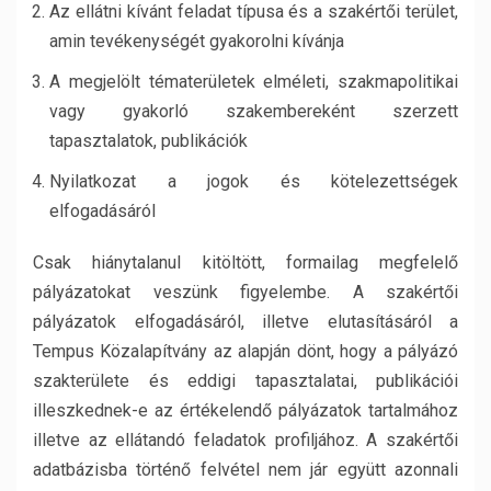
Az ellátni kívánt feladat típusa és a szakértői terület,
amin tevékenységét gyakorolni kívánja
A megjelölt tématerületek elméleti, szakmapolitikai
vagy gyakorló szakembereként szerzett
tapasztalatok, publikációk
Nyilatkozat a jogok és kötelezettségek
elfogadásáról
Csak hiánytalanul kitöltött, formailag megfelelő
pályázatokat veszünk figyelembe. A szakértői
pályázatok elfogadásáról, illetve elutasításáról a
Tempus Közalapítvány az alapján dönt, hogy a pályázó
szakterülete és eddigi tapasztalatai, publikációi
illeszkednek-e az értékelendő pályázatok tartalmához
illetve az ellátandó feladatok profiljához. A szakértői
adatbázisba történő felvétel nem jár együtt azonnali