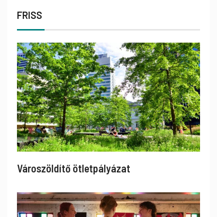
FRISS
Városzöldítő ötletpályázat