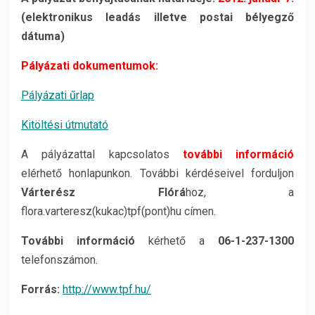
(elektronikus leadás illetve postai bélyegző
dátuma)
Pályázati dokumentumok:
Pályázati űrlap
Kitöltési útmutató
A pályázattal kapcsolatos
további információ
elérhető honlapunkon. További kérdéseivel forduljon
Várterész Flórá
hoz, a
flora.varteresz(kukac)tpf(pont)hu címen.
További információ
kérhető a
06-1-237-1300
telefonszámon.
Forrás:
http://www.tpf.hu/