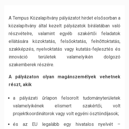
A Tempus Közalapítvány pályázatot hirdet elsősorban a
közalapítvány által kezelt pályázatok bírálatában való
részvételre, valamint egyéb szakértői feladatok
ellátására közoktatás, felsőoktatás, felnőttoktatás,
szakképzés, nyelvoktatás vagy kutatás-fejlesztés és
innováció területek valamelyikén dolgozó
szakemberek részére.
A pályázaton olyan magánszemélyek vehetnek
részt, akik
a pályázati űrlapon felsorolt tudományterületek
valamelyikének elismert szakértői, volt
projektkoordinátorok vagy volt egyéni ösztöndíjasok;
és az EU legalább egy hivatalos nyelvét –