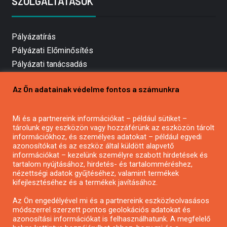
SZOLGÁLTATÁSOK
Pályázatírás
Pályázati Előminősítés
Pályázati tanácsadás
Pályázatírás vállalkozásoknak
Az Ön adatainak védelme fontos a számunkra
Mezőgazdasági pályázatírás
Pályázatírás magánszemélyeknek
Mi és a partnereink információkat – például sütiket –
Pályázatírás civil szervezeteknek
tárolunk egy eszközön vagy hozzáférünk az eszközön tárolt
Pályázatírás önkormányzatoknak
információkhoz, és személyes adatokat – például egyedi
azonosítókat és az eszköz által küldött alapvető
Pályázatfigyelés
információkat – kezelünk személyre szabott hirdetések és
Specifikus pályázatfigyelés vagy hírlevél
tartalom nyújtásához, hirdetés- és tartalomméréshez,
nézettségi adatok gyűjtéséhez, valamint termékek
kifejlesztéséhez és a termékek javításához.
PÁLYÁZATFIGYELŐ
Az Ön engedélyével mi és a partnereink eszközleolvasásos
módszerrel szerzett pontos geolokációs adatokat és
azonosítási információkat is felhasználhatunk. A megfelelő