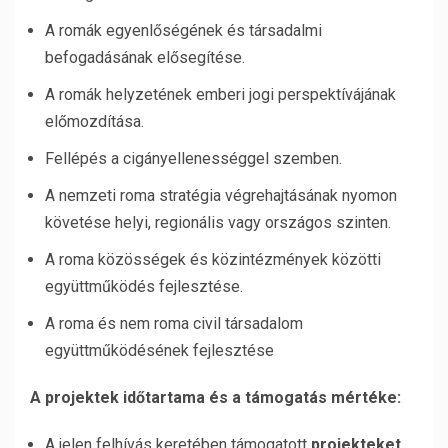
A romák egyenlőségének és társadalmi
befogadásának elősegítése.
A romák helyzetének emberi jogi perspektívájának
előmozdítása.
Fellépés a cigányellenességgel szemben.
A nemzeti roma stratégia végrehajtásának nyomon
követése helyi, regionális vagy országos szinten.
A roma közösségek és közintézmények közötti
együttműködés fejlesztése.
A roma és nem roma civil társadalom
együttműködésének fejlesztése
A projektek időtartama és a támogatás mértéke:
A jelen felhívás keretében támogatott
projekteket