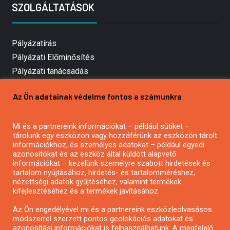
SZOLGÁLTATÁSOK
Pályázatírás
Pályázati Előminősítés
Pályázati tanácsadás
Pályázatírás vállalkozásoknak
Az Ön adatainak védelme fontos a számunkra
Mezőgazdasági pályázatírás
Pályázatírás magánszemélyeknek
Mi és a partnereink információkat – például sütiket –
Pályázatírás civil szervezeteknek
tárolunk egy eszközön vagy hozzáférünk az eszközön tárolt
Pályázatírás önkormányzatoknak
információkhoz, és személyes adatokat – például egyedi
azonosítókat és az eszköz által küldött alapvető
Pályázatfigyelés
információkat – kezelünk személyre szabott hirdetések és
Specifikus pályázatfigyelés vagy hírlevél
tartalom nyújtásához, hirdetés- és tartalomméréshez,
nézettségi adatok gyűjtéséhez, valamint termékek
kifejlesztéséhez és a termékek javításához.
PÁLYÁZATFIGYELŐ
Az Ön engedélyével mi és a partnereink eszközleolvasásos
módszerrel szerzett pontos geolokációs adatokat és
azonosítási információkat is felhasználhatunk. A megfelelő