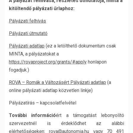
A pályázat felhívása, részletes útmutatója, minta a
kitöltendő pályázati űrlaphoz:
Pályázati felhívás
Pályázati útmutató
Pályázati adatlap
(ez a letölthető dokumentum csak
MINTA, a pályázatokat a
https://rovaproject.org/grants/#apply
honlapon
fogadjuk.)
ROVA – Romák a Változásért Pályázati adatlap
(a
online pályázati adatlap közvetlen linkje)
Pályázatírás – kapcsolatfelvétel
További információ
ért a támogatást lebonyolító
szervezetnél is érdeklődhet az alábbi
elérhetőségeken: rova@autonomia.hu vagy 70 491