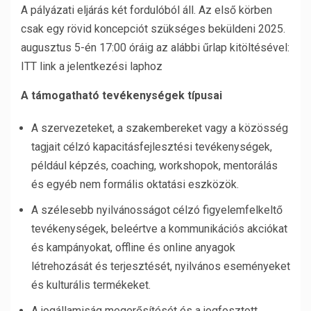
A pályázati eljárás két fordulóból áll. Az első körben
csak egy rövid koncepciót szükséges beküldeni 2025.
augusztus 5-én 17:00 óráig az alábbi űrlap kitöltésével:
ITT link a jelentkezési laphoz
A támogatható tevékenységek típusai
A szervezeteket, a szakembereket vagy a közösség
tagjait célzó kapacitásfejlesztési tevékenységek,
például képzés, coaching, workshopok, mentorálás
és egyéb nem formális oktatási eszközök.
A szélesebb nyilvánosságot célzó figyelemfelkeltő
tevékenységek, beleértve a kommunikációs akciókat
és kampányokat, offline és online anyagok
létrehozását és terjesztését, nyilvános eseményeket
és kulturális termékeket.
A jogállamiság megerősítését és a jogfosztott