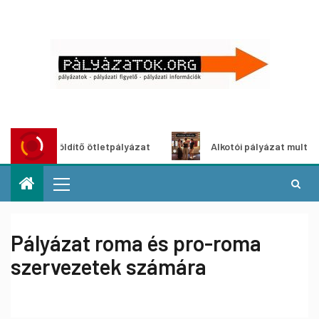
szöldítő ötletpályázat
Alkotói pályázat multimédia-kiállí
Pályázat roma és pro-roma
szervezetek számára