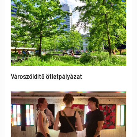
Városzöldítő ötletpályázat