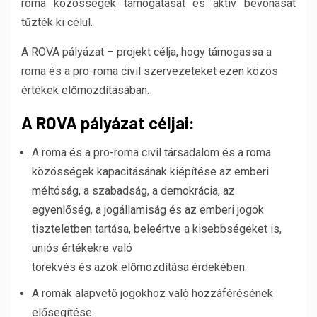
roma közösségek támogatását és aktív bevonását
tűzték ki célul.
A ROVA pályázat – projekt célja, hogy támogassa a
roma és a pro-roma civil szervezeteket ezen közös
értékek előmozdításában.
A ROVA pályázat céljai:
A roma és a pro-roma civil társadalom és a roma
közösségek kapacitásának kiépítése az emberi
méltóság, a szabadság, a demokrácia, az
egyenlőség, a jogállamiság és az emberi jogok
tiszteletben tartása, beleértve a kisebbségeket is,
uniós értékekre való
törekvés és azok előmozdítása érdekében.
A romák alapvető jogokhoz való hozzáférésének
elősegítése.