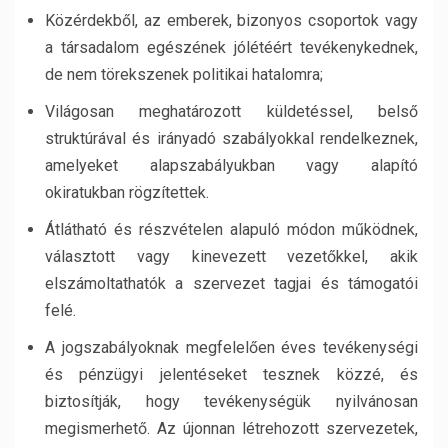
Közérdekből, az emberek, bizonyos csoportok vagy
a társadalom egészének jólétéért tevékenykednek,
de nem törekszenek politikai hatalomra;
Világosan meghatározott küldetéssel, belső
struktúrával és irányadó szabályokkal rendelkeznek,
amelyeket alapszabályukban vagy alapító
okiratukban rögzítettek.
Átlátható és részvételen alapuló módon működnek,
választott vagy kinevezett vezetőkkel, akik
elszámoltathatók a szervezet tagjai és támogatói
felé.
A jogszabályoknak megfelelően éves tevékenységi
és pénzügyi jelentéseket tesznek közzé, és
biztosítják, hogy tevékenységük nyilvánosan
megismerhető. Az újonnan létrehozott szervezetek,