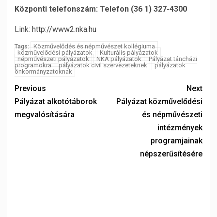
Központi telefonszám: Telefon (36 1) 327-4300
Link:
http://www2.nka.hu
Közművelődés és népművészet kollégiuma
Tags:
közművelődési pályázatok
Kulturális pályázatok
népművészeti pályázatok
NKA pályázatok
Pályázat táncházi
programokra
pályázatok civil szervezeteknek
pályázatok
önkormányzatoknak
Previous
Next
Pályázat alkotótáborok
Pályázat közművelődési
megvalósítására
és népművészeti
intézmények
programjainak
népszerűsítésére