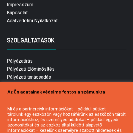
Impresszum
Kapcsolat
Adatvédelmi Nyilatkozat
SZOLGÁLTATÁSOK
Pályázatírás
Pályázati Előminősítés
Pályázati tanácsadás
Pályázatírás vállalkozásoknak
Az Ön adatainak védelme fontos a számunkra
Mezőgazdasági pályázatírás
Pályázatírás magánszemélyeknek
Mi és a partnereink információkat – például sütiket –
Pályázatírás civil szervezeteknek
tárolunk egy eszközön vagy hozzáférünk az eszközön tárolt
Pályázatírás önkormányzatoknak
információkhoz, és személyes adatokat – például egyedi
azonosítókat és az eszköz által küldött alapvető
Pályázatfigyelés
információkat – kezelünk személyre szabott hirdetések és