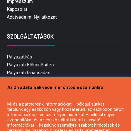
Impresszum
Kapcsolat
Adatvédelmi Nyilatkozat
SZOLGÁLTATÁSOK
Pályázatírás
Pályázati Előminősítés
Pályázati tanácsadás
Pályázatírás vállalkozásoknak
Az Ön adatainak védelme fontos a számunkra
Mezőgazdasági pályázatírás
Pályázatírás magánszemélyeknek
Mi és a partnereink információkat – például sütiket –
Pályázatírás civil szervezeteknek
tárolunk egy eszközön vagy hozzáférünk az eszközön tárolt
Pályázatírás önkormányzatoknak
információkhoz, és személyes adatokat – például egyedi
azonosítókat és az eszköz által küldött alapvető
Pályázatfigyelés
információkat – kezelünk személyre szabott hirdetések és
Specifikus pályázatfigyelés vagy hírlevél
tartalom nyújtásához, hirdetés- és tartalomméréshez,