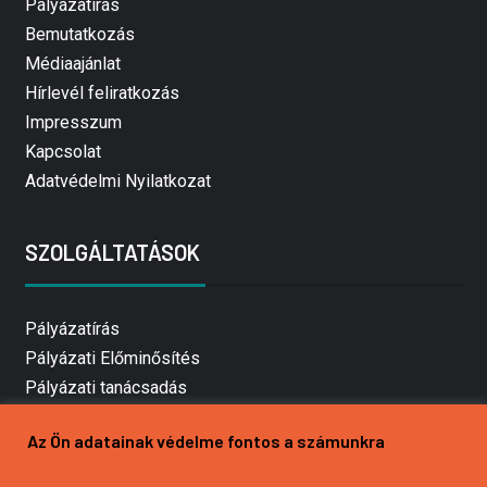
Pályázatírás
Bemutatkozás
Médiaajánlat
Hírlevél feliratkozás
Impresszum
Kapcsolat
Adatvédelmi Nyilatkozat
SZOLGÁLTATÁSOK
Pályázatírás
Pályázati Előminősítés
Pályázati tanácsadás
Pályázatírás vállalkozásoknak
Az Ön adatainak védelme fontos a számunkra
Mezőgazdasági pályázatírás
Pályázatírás magánszemélyeknek