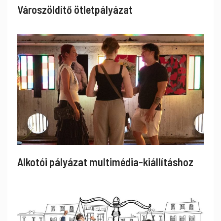
Városzöldítő ötletpályázat
Alkotói pályázat multimédia-kiállításhoz