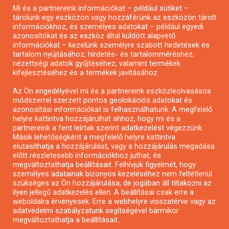
Mi és a partnereink információkat – például sütiket –
Pályázatírás civil szervezeteknek
tárolunk egy eszközön vagy hozzáférünk az eszközön tárolt
Pályázatírás önkormányzatoknak
információkhoz, és személyes adatokat – például egyedi
azonosítókat és az eszköz által küldött alapvető
Pályázatfigyelés
információkat – kezelünk személyre szabott hirdetések és
Specifikus pályázatfigyelés vagy hírlevél
tartalom nyújtásához, hirdetés- és tartalomméréshez,
nézettségi adatok gyűjtéséhez, valamint termékek
kifejlesztéséhez és a termékek javításához.
PÁLYÁZATFIGYELŐ
Az Ön engedélyével mi és a partnereink eszközleolvasásos
módszerrel szerzett pontos geolokációs adatokat és
azonosítási információkat is felhasználhatunk. A megfelelő
helyre kattintva hozzájárulhat ahhoz, hogy mi és a
Pályázatok magánszemélyeknek
partnereink a fent leírtak szerint adatkezelést végezzünk.
Pályázatok civil szervezeteknek
Másik lehetőségként a megfelelő helyre kattintva
elutasíthatja a hozzájárulást, vagy a hozzájárulás megadása
Pályázatok vállalkozásoknak
előtt részletesebb információkhoz juthat, és
Önkormányzati pályázatok
megváltoztathatja beállításait. Felhívjuk figyelmét, hogy
személyes adatainak bizonyos kezeléséhez nem feltétlenül
Mezőgazdasági pályázatok
szükséges az Ön hozzájárulása, de jogában áll tiltakozni az
Falusi turizmus pályázatok
ilyen jellegű adatkezelés ellen. A beállításai csak erre a
weboldalra érvényesek. Erre a webhelyre visszatérve vagy az
Napelem pályázatok
adatvédelmi szabályzatunk segítségével bármikor
GINOP pályázatok
megváltoztathatja a beállításait..