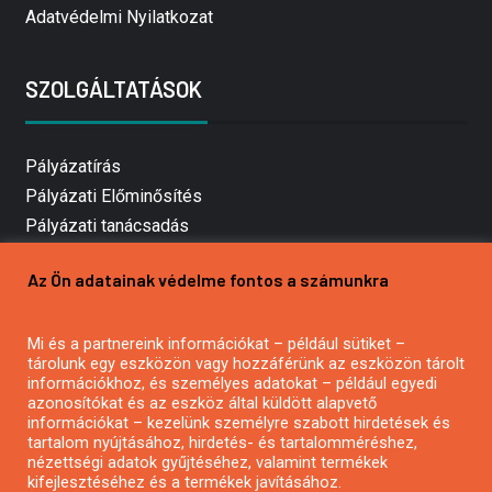
Adatvédelmi Nyilatkozat
SZOLGÁLTATÁSOK
Pályázatírás
Pályázati Előminősítés
Pályázati tanácsadás
Pályázatírás vállalkozásoknak
Az Ön adatainak védelme fontos a számunkra
Mezőgazdasági pályázatírás
Pályázatírás magánszemélyeknek
Mi és a partnereink információkat – például sütiket –
Pályázatírás civil szervezeteknek
tárolunk egy eszközön vagy hozzáférünk az eszközön tárolt
Pályázatírás önkormányzatoknak
információkhoz, és személyes adatokat – például egyedi
azonosítókat és az eszköz által küldött alapvető
Pályázatfigyelés
információkat – kezelünk személyre szabott hirdetések és
Specifikus pályázatfigyelés vagy hírlevél
tartalom nyújtásához, hirdetés- és tartalomméréshez,
nézettségi adatok gyűjtéséhez, valamint termékek
kifejlesztéséhez és a termékek javításához.