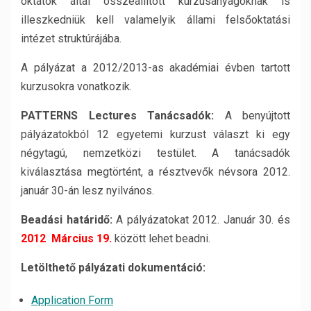
oktatók által összeállított kurzusanyagoknak is
illeszkedniük kell valamelyik állami felsőoktatási
intézet struktúrájába.
A pályázat a 2012/2013-as akadémiai évben tartott
kurzusokra vonatkozik.
PATTERNS Lectures Tanácsadók:
A benyújtott
pályázatokból 12 egyetemi kurzust választ ki egy
négytagú, nemzetközi testület. A tanácsadók
kiválasztása megtörtént, a résztvevők névsora 2012.
január 30-án lesz nyilvános.
Beadási határidő:
A pályázatokat 2012. Január 30. és
2012 Március 19.
között lehet beadni.
Letölthető pályázati dokumentáció:
Application Form