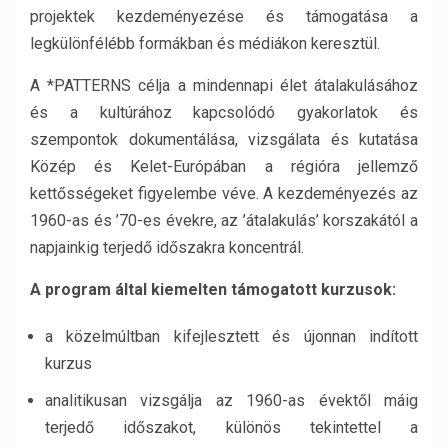
projektek kezdeményezése és támogatása a
legkülönfélébb formákban és médiákon keresztül.
A *PATTERNS célja a mindennapi élet átalakulásához
és a kultúrához kapcsolódó gyakorlatok és
szempontok dokumentálása, vizsgálata és kutatása
Közép és Kelet-Európában a régióra jellemző
kettősségeket figyelembe véve. A kezdeményezés az
1960-as és ’70-es évekre, az ’átalakulás’ korszakától a
napjainkig terjedő időszakra koncentrál.
A program által kiemelten támogatott kurzusok:
a közelmúltban kifejlesztett és újonnan indított
kurzus
analitikusan vizsgálja az 1960-as évektől máig
terjedő időszakot, különös tekintettel a