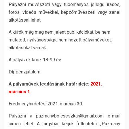
Pályázni művészeti vagy tudományos jellegű írásos,
fotós, videós művekkel, képzőművészeti vagy zenei
alkotással lehet.
A kiírók még meg nem jelent publikációkat, be nem
mutatott, nyilvánosságra nem hozott pályaműveket,
alkotásokat várnak.
A pályázók köre: 18-99 év.
Díj: pénzjutalom
A pályaművek leadásának határideje:
2021.
március 1.
Eredményhirdetés: 2021. március 30.
Pályázni a pazmanybolcseszkar@gmail.com e-mail
címen lehet. A tárgyban kérjük feltüntetni: „Pázmány