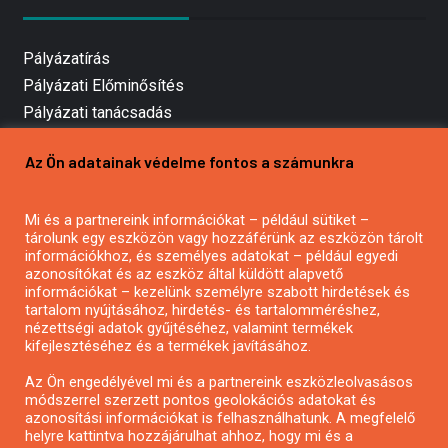
Pályázatírás
Pályázati Előminősítés
Pályázati tanácsadás
Pályázatírás vállalkozásoknak
Az Ön adatainak védelme fontos a számunkra
Mezőgazdasági pályázatírás
Pályázatírás magánszemélyeknek
Mi és a partnereink információkat – például sütiket –
Pályázatírás civil szervezeteknek
tárolunk egy eszközön vagy hozzáférünk az eszközön tárolt
Pályázatírás önkormányzatoknak
információkhoz, és személyes adatokat – például egyedi
azonosítókat és az eszköz által küldött alapvető
Pályázatfigyelés
információkat – kezelünk személyre szabott hirdetések és
Specifikus pályázatfigyelés vagy hírlevél
tartalom nyújtásához, hirdetés- és tartalomméréshez,
nézettségi adatok gyűjtéséhez, valamint termékek
kifejlesztéséhez és a termékek javításához.
PÁLYÁZATFIGYELŐ
Az Ön engedélyével mi és a partnereink eszközleolvasásos
módszerrel szerzett pontos geolokációs adatokat és
azonosítási információkat is felhasználhatunk. A megfelelő
helyre kattintva hozzájárulhat ahhoz, hogy mi és a
Pályázatok magánszemélyeknek