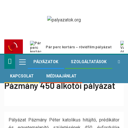
Pár perc kortárs – rövidfilm pályázat
PÁLYÁZATOK
SZOLGÁLTATÁSOK
KAPCSOLAT
MÉDIAAJÁNLAT
Pázmány 450 alkotói pályázat
Pályázat Pázmány Péter katolikus hitújító, prédikátor
és egyetemalapító születésének 450. évfordulója