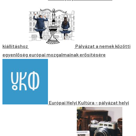
kiállításhoz
Pályázat a nemek közötti
egyenlőség európai mozgalmainak erősítésére
Európai Helyi Kultúra – pályázat helyi