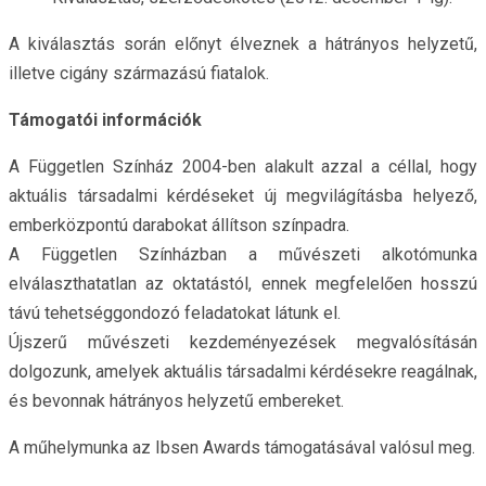
A kiválasztás során előnyt élveznek a hátrányos helyzetű,
illetve cigány származású fiatalok.
Támogatói információk
A Független Színház 2004-ben alakult azzal a céllal, hogy
aktuális társadalmi kérdéseket új megvilágításba helyező,
emberközpontú darabokat állítson színpadra.
A Független Színházban a művészeti alkotómunka
elválaszthatatlan az oktatástól, ennek megfelelően hosszú
távú tehetséggondozó feladatokat látunk el.
Újszerű művészeti kezdeményezések megvalósításán
dolgozunk, amelyek aktuális társadalmi kérdésekre reagálnak,
és bevonnak hátrányos helyzetű embereket.
A műhelymunka az Ibsen Awards támogatásával valósul meg.