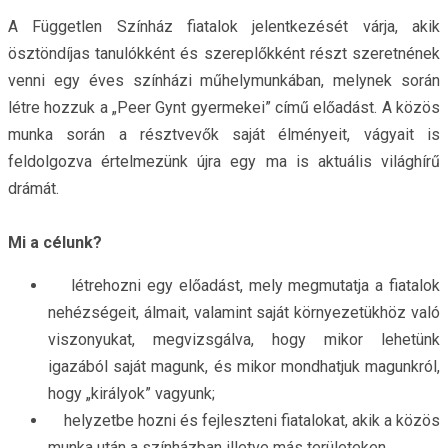
A Független Színház fiatalok jelentkezését várja, akik
ösztöndíjas tanulókként és szereplőkként részt szeretnének
venni egy éves színházi műhelymunkában, melynek során
létre hozzuk a „Peer Gynt gyermekei” című előadást. A közös
munka során a résztvevők saját élményeit, vágyait is
feldolgozva értelmezünk újra egy ma is aktuális világhírű
drámát.
Mi a célunk?
létrehozni egy előadást, mely megmutatja a fiatalok
nehézségeit, álmait, valamint saját környezetükhöz való
viszonyukat, megvizsgálva, hogy mikor lehetünk
igazából saját magunk, és mikor mondhatjuk magunkról,
hogy „királyok” vagyunk;
helyzetbe hozni és fejleszteni fiatalokat, akik a közös
munka után a színházban illetve más területeken