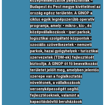
középvállalkozások pályázhatnak –
Budapest és Pest megye kivételével az
ország egész területén. A GINOP a
ciklus egyik legnépszerűbb operatív
programja, amely: • mikro-, kis-, és
középvállalkozások • ipari parkok,
logisztikai szolgáltató központok •
szociális szövetkezetek • nemzeti
parkok, hazai gyógyhelyek • turisztikai
szervezetek (TDM-ek) fejlesztését
biztosítja. A GINOP öt fő beavatkozási
területet jelölt meg, amelyben jelentős
szerepe van a foglalkoztatás
növelésnek, a vállalkozások
versenyképességét segítő
fejlesztéseknek, valamint a
kapacitásbővítő beruházások