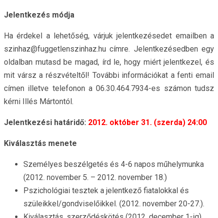
Jelentkezés módja
Ha érdekel a lehetőség, várjuk jelentkezésedet emailben a
szinhaz@fuggetlenszinhaz.hu címre. Jelentkezésedben egy
oldalban mutasd be magad, írd le, hogy miért jelentkezel, és
mit vársz a részvételtől! További információkat a fenti email
címen illetve telefonon a 06.30.464.7934-es számon tudsz
kérni Illés Mártontól.
Jelentkezési határidő:
2012. október 31. (szerda) 24:00
Kiválasztás menete
Személyes beszélgetés és 4-6 napos műhelymunka
(2012. november 5. – 2012. november 18.)
Pszichológiai tesztek a jelentkező fiatalokkal és
szüleikkel/gondviselőikkel. (2012. november 20-27.).
Kiválasztás, szerződéskötés (2012. december 1-ig).