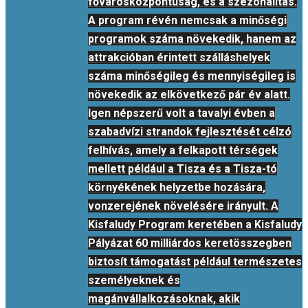
fővárosközpontúság, és a szezonalitás.
A program révén nemcsak a minőségi
programok száma növekedik, hanem az
attrakcióban érintett szálláshelyek
száma minőségileg és mennyiségileg is
növekedik az elkövetkező pár év alatt.
Igen népszerű volt a tavalyi évben a
szabadvízi strandok fejlesztését célzó
felhívás, amely a felkapott térségek
mellett például a Tisza és a Tisza-tó
környékének helyzetbe hozására,
vonzerejének növelésére irányult. A
Kisfaludy Program keretében a Kisfaludy
Pályázat 60 milliárdos keretösszegben
biztosít támogatást például természetes
személyeknek és
magánvállalkozásoknak, akik