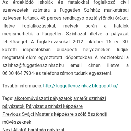
Az érdeklődő iskolák és fiatalokkal foglalkozó civil
szervezetek számára a Független Színház munkatársai
szívesen tartanak 45 perces rendhagyó osztályfőnöki órákat,
illetve foglalkozásokat, melyek során a fiatalok
megismerhetik a Független Színházat illetve a pályázat
lehetőséget. A foglalkozásokat 2012. október 15 és 30.
közötti időpontokban budapesti helyszíneken tudjuk
megtartani előre egyeztetett időpontokban. A részletekről a
szinhaz@fuggetlenszinhaz.hu email címen illetve a
06.30.464.7934-es telefonszámon tudunk egyeztetni.
További információ:
http://fuggetlenszinhaz.blogspot.hu/
Tags:
alkotóművészeti pályázatok
amatőr színházi
pályázatok
Pályázat színházi képzésre
Continue
Previous
Svájci Master’s képzésre szóló ösztöndíj
művészeknek
Reading
Next
Állat(i)-barátság pályázat