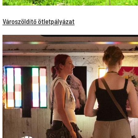
Városzöldítő ötletpályázat