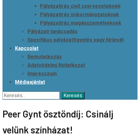
Pályázatírás civil szervezeteknek
Pályázatírás önkormányzatoknak
Pályázatírás magánszemélyeknek
Pályázati tanácsadás
Specifikus pályázatfigyelés vagy hírlevél
Kapcsolat
Bemutatkozás
Adatvédelmi Nyilatkozat
Impresszum
Médiaajánlat
Keresés:
Peer Gynt ösztöndíj: Csinálj
velünk színházat!