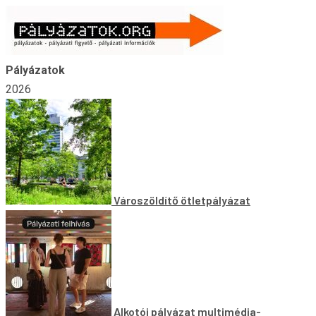
Skip
to
content
Pályázatok
2026
Városzöldítő ötletpályázat
Alkotói pályázat multimédia-