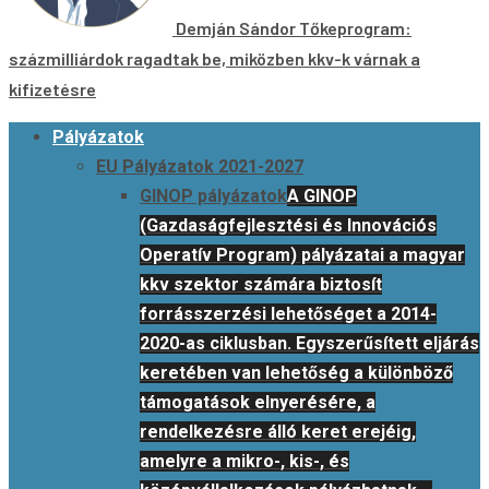
Demján Sándor Tőkeprogram:
százmilliárdok ragadtak be, miközben kkv-k várnak a
kifizetésre
Primary
Pályázatok
Menu
EU Pályázatok 2021-2027
GINOP pályázatok
A GINOP
(Gazdaságfejlesztési és Innovációs
Operatív Program) pályázatai a magyar
kkv szektor számára biztosít
forrásszerzési lehetőséget a 2014-
2020-as ciklusban. Egyszerűsített eljárás
keretében van lehetőség a különböző
támogatások elnyerésére, a
rendelkezésre álló keret erejéig,
amelyre a mikro-, kis-, és