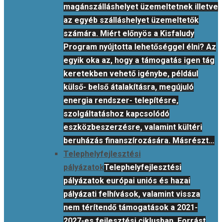
magánszálláshelyet üzemeltetnek illetve
az egyéb szálláshelyet üzemeltetők
számára. Miért előnyös a Kisfaludy
Program nyújtotta lehetőséggel élni? Az
egyik oka az, hogy a támogatás igen tág
keretekben vehető igénybe, például
külső- belső átalakításra, megújuló
energia rendszer- telepítésre,
szolgáltatáshoz kapcsolódó
eszközbeszerzésre, valamint kültéri
beruházás finanszírozására. Másrészt…
Telephelyfejlesztési
pályázatok
Telephelyfejlesztési
pályázatok európai uniós és hazai
pályázati felhívások, valamint vissza
nem térítendő támogatások a 2021-
2027-es fejlesztési ciklusban. Forrást