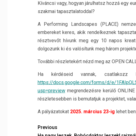
Kíváncsi vagy, hogyan járulhatsz hozzá egy eur
szakmai tapasztalatoddal?
A Performing Landscapes (PLACE) nemzetkö
embereket keres, akik rendelkeznek tapasztal
résztvevőt hívunk meg egy 10 napos kreatí
dolgozunk ki és valósítunk meg három projekte
További részletekért nézd meg az OPEN CALL
Ha kérdéseid vannak, csatlakoz
https://docs.google.com/forms/d/e/1FAI
usp=preview
megrendezésre kerülő ONLINE O
részletesebben is bemutatjuk a projektet, val
A pályázatokat
2025. március 23-ig
lehet beny
Previous
Ha nagy leszek, Bohócdoktor leszek! rajzpá