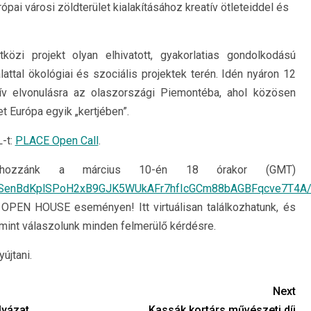
ópai városi zöldterület kialakításához kreatív ötleteiddel és
zi projekt olyan elhivatott, gyakorlatias gondolkodású
attal ökológiai és szociális projektek terén. Idén nyáron 12
v elvonulásra az olaszországi Piemontéba, ahol közösen
t Európa egyik „kertjében”.
-t:
PLACE Open Call
.
z hozzánk a március 10-én 18 órakor (GMT)
pQLSenBdKplSPoH2xB9GJK5WUkAFr7hfIcGCm88bAGBFqcve7T4A/
PEN HOUSE eseményen! Itt virtuálisan találkozhatunk, és
amint válaszolunk minden felmerülő kérdésre.
újtani.
Next
lyázat
Kassák kortárs művészeti díj