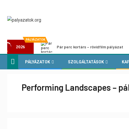
PÁLYÁZATOK
Pár perc kortárs – rövidfilm pályázat
2026
PÁLYÁZATOK
SZOLGÁLTATÁSOK
KA
Performing Landscapes – pá