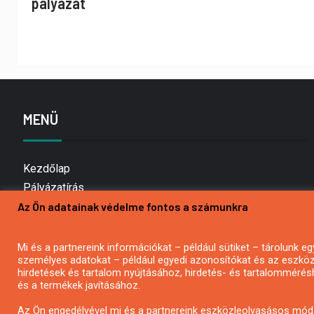
pályázat
MENÜ
Kezdőlap
Pályázatírás
Bemutatkozás
Az Ön adatainak védelme fontos a számunkra
Médiaajánlat
Hírlevél feliratkozás
Mi és a partnereink információkat – például sütiket – tárolunk
személyes adatokat – például egyedi azonosítókat és az eszköz 
Impresszum
hirdetések és tartalom nyújtásához, hirdetés- és tartalommérés
Kapcsolat
és a termékek javításához.
Adatvédelmi Nyilatkozat
Az Ön engedélyével mi és a partnereink eszközleolvasásos móds