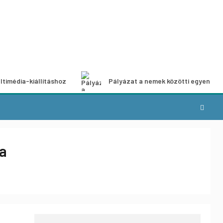
ltimédia-kiállításhoz
Pályázat a nemek közötti egyenlős
ra