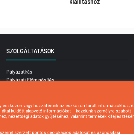
kiállításhoz
SZOLGÁLTATÁSOK
Pályázatírás
Pályázati Előminősítés
Pályázati tanácsadás
Pályázatírás vállalkozásoknak
Mezőgazdasági pályázatírás
 egy eszközön vagy hozzáférünk az eszközön tárolt információkhoz, é
által küldött alapvető információkat – kezelünk személyre szabott
Pályázatírás magánszemélyeknek
hez, nézettségi adatok gyűjtéséhez, valamint termékek kifejlesztésé
Pályázatírás civil szervezeteknek
Pályázatírás önkormányzatoknak
zerrel szerzett pontos geolokációs adatokat és azonosítási