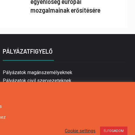
egyenlőség európai
mozgalmainak erősítésére
PÁLYÁZATFIGYELŐ
Pályázatok magánszemélyeknek
Pályázatok civil szervezeteknek
Pályázatok vállalkozásoknak
Önkormányzati pályázatok
Mezőgazdasági pályázatok
s
Falusi turizmus pályázatok
hez
Napelem pályázatok
GINOP pályázatok
Cookie settings
ELFOGADOM