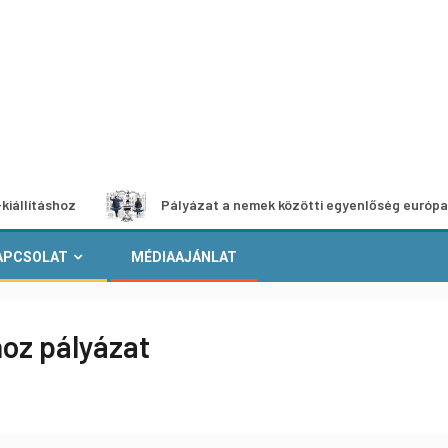
oz
Pályázat a nemek közötti egyenlőség európai mozgalma
APCSOLAT
MÉDIAAJÁNLAT
hoz pályázat