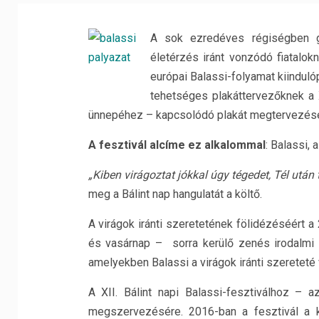
A sok ezredéves régiségben g
életérzés iránt vonzódó fiatalok
európai Balassi-folyamat kiinduló
tehetséges plakáttervezőknek a X
ünnepéhez – kapcsolódó plakát megtervezésé
A fesztivál alcíme ez alkalommal
: Balassi, 
„Kiben virágoztat jókkal úgy tégedet, Tél után
meg a Bálint nap hangulatát a költő.
A virágok iránti szeretetének fölidézéséért 
és vasárnap – sorra kerülő zenés irodalmi 
amelyekben Balassi a virágok iránti szereteté
A XII. Bálint napi Balassi-fesztiválhoz –
megszervezésére. 2016-ban a fesztivál a kö