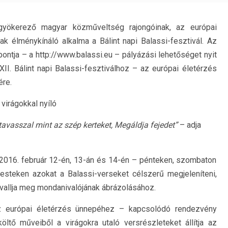
yökerező magyar közműveltség rajongóinak, az európai
nak élménykínáló alkalma a Bálint napi Balassi-fesztivál. Az
pontja – a http://www.balassi.eu – pályázási lehetőséget nyit
II. Bálint napi Balassi-fesztiválhoz – az európai életérzés
re.
a virágokkal nyíló
 tavasszal mint az szép kerteket, Megáldja fejedet”
– adja
a 2016. február 12-én, 13-án és 14-én – pénteken, szombaton
esteken azokat a Balassi-verseket célszerű megjeleníteni,
 vallja meg mondanivalójának ábrázolásához.
 az európai életérzés ünnepéhez – kapcsolódó rendezvény
ltő műveiből a virágokra utaló versrészleteket állítja az