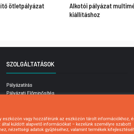
ítő ötletpályázat
Alkotói pályázat multim
kiállításhoz
SZOLGÁLTATÁSOK
Pályázatírás
Pályázati Előminősítés
Pályázati tanácsadás
Pályázatírás vállalkozásoknak
Mezőgazdasági pályázatírás
 egy eszközön vagy hozzáférünk az eszközön tárolt információkhoz, é
által küldött alapvető információkat – kezelünk személyre szabott
Pályázatírás magánszemélyeknek
hez, nézettségi adatok gyűjtéséhez, valamint termékek kifejlesztésé
Pályázatírás civil szervezeteknek