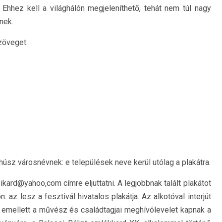
Ehhez kell a világhálón megjeleníthető, tehát nem túl nagy
nek.
zöveget:
 húsz városnévnek: e települések neve kerül utólag a plakátra.
ikard@yahoo,com címre eljuttatni. A legjobbnak talált plakátot
: az lesz a fesztivál hivatalos plakátja. Az alkotóval interjút
emellett a művész és családtagjai meghívólevelet kapnak a