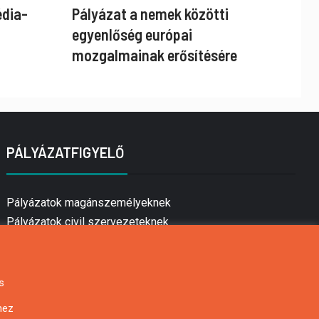
édia-
Pályázat a nemek közötti
egyenlőség európai
mozgalmainak erősítésére
PÁLYÁZATFIGYELŐ
Pályázatok magánszemélyeknek
Pályázatok civil szervezeteknek
Pályázatok vállalkozásoknak
Önkormányzati pályázatok
Mezőgazdasági pályázatok
s
Falusi turizmus pályázatok
hez
Napelem pályázatok