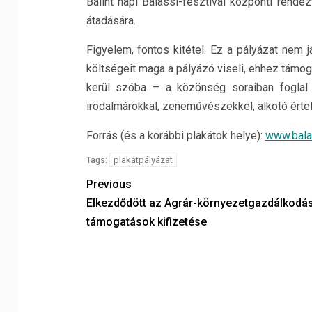
Bálint napi Balassi-fesztivál központi rende
átadására.
Figyelem, fontos kitétel. Ez a pályázat nem
költségeit maga a pályázó viseli, ehhez támo
kerül szóba – a közönség soraiban foglal 
irodalmárokkal, zeneművészekkel, alkotó érte
Forrás (és a korábbi plakátok helye):
www.balas
plakátpályázat
Tags:
Previous
Elkezdődött az Agrár-környezetgazdálkodás
támogatások kifizetése