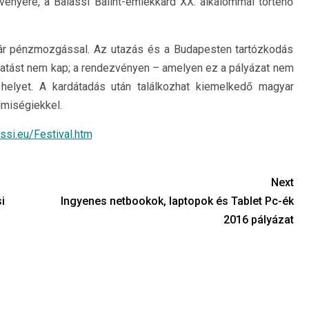
zvényére, a Balassi Bálint-emlékkard XX. alkalommal történő
 jár pénzmozgással. Az utazás és a Budapesten tartózkodás
gatást nem kap; a rendezvényen – amelyen ez a pályázat nem
helyet. A kardátadás után találkozhat kiemelkedő magyar
lmiségiekkel.
si.eu/Festival.htm
Next
i
Ingyenes netbookok, laptopok és Tablet Pc-ék
2016 pályázat