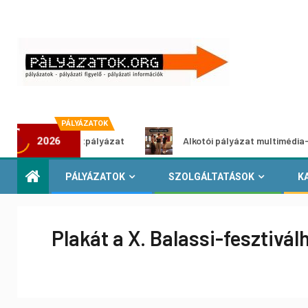
PÁLYÁZATOK
dítő ötletpályázat
Alkotói pályázat multimédia-kiállításh
2026
PÁLYÁZATOK
SZOLGÁLTATÁSOK
K
Plakát a X. Balassi-fesztivál