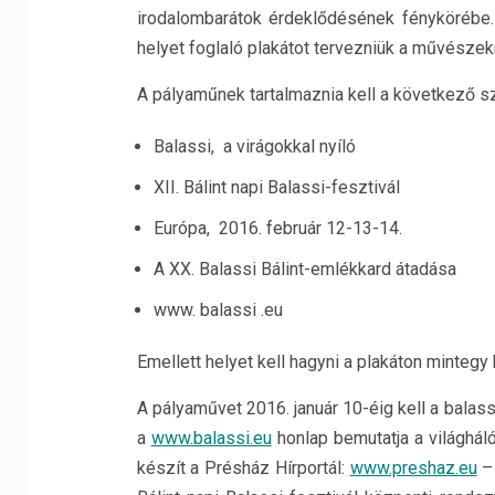
irodalombarátok érdeklődésének fénykörébe. 
helyet foglaló plakátot tervezniük a művészek
A pályaműnek tartalmaznia kell a következő s
Balassi, a virágokkal nyíló
XII. Bálint napi Balassi-fesztivál
Európa, 2016. február 12-13-14.
A XX. Balassi Bálint-emlékkard átadása
www. balassi .eu
Emellett helyet kell hagyni a plakáton mintegy
A pályaművet 2016. január 10-éig kell a balass
a
www.balassi.eu
honlap bemutatja a világhálón
készít a Présház Hírportál:
www.preshaz.eu
– 