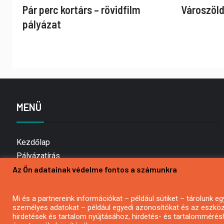
Pár perc kortárs – rövidfilm
Városzöld
pályázat
MENÜ
Kezdőlap
Pályázatírás
Az Ön adatainak védelme fontos a számunkra
Bemutatkozás
Médiaajánlat
Hírlevél feliratkozás
Mi és a partnereink információkat – például sütiket – tárolunk
személyes adatokat – például egyedi azonosítókat és az eszköz 
Impresszum
hirdetések és tartalom nyújtásához, hirdetés- és tartalommérés
Kapcsolat