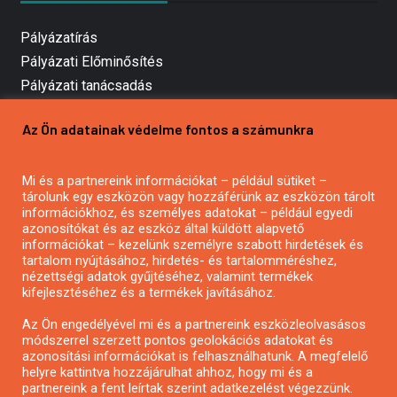
Pályázatírás
Pályázati Előminősítés
Pályázati tanácsadás
Pályázatírás vállalkozásoknak
Az Ön adatainak védelme fontos a számunkra
Mezőgazdasági pályázatírás
Pályázatírás magánszemélyeknek
Pályázatírás civil szervezeteknek
Mi és a partnereink információkat – például sütiket –
tárolunk egy eszközön vagy hozzáférünk az eszközön tárolt
Pályázatírás önkormányzatoknak
információkhoz, és személyes adatokat – például egyedi
Pályázatfigyelés
azonosítókat és az eszköz által küldött alapvető
információkat – kezelünk személyre szabott hirdetések és
Specifikus pályázatfigyelés vagy hírlevél
tartalom nyújtásához, hirdetés- és tartalomméréshez,
nézettségi adatok gyűjtéséhez, valamint termékek
kifejlesztéséhez és a termékek javításához.
PÁLYÁZATFIGYELŐ
Az Ön engedélyével mi és a partnereink eszközleolvasásos
módszerrel szerzett pontos geolokációs adatokat és
azonosítási információkat is felhasználhatunk. A megfelelő
helyre kattintva hozzájárulhat ahhoz, hogy mi és a
Pályázatok magánszemélyeknek
partnereink a fent leírtak szerint adatkezelést végezzünk.