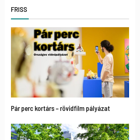
FRISS
Pár perc kortárs – rövidfilm pályázat