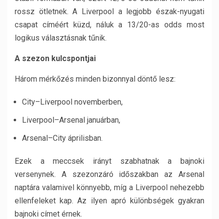
rossz ötletnek. A Liverpool a legjobb észak-nyugati
csapat címéért küzd, náluk a 13/20-as odds most
logikus választásnak tűnik.
A szezon kulcspontjai
Három mérkőzés minden bizonnyal döntő lesz:
City–Liverpool novemberben,
Liverpool–Arsenal januárban,
Arsenal–City áprilisban.
Ezek a meccsek irányt szabhatnak a bajnoki
versenynek. A szezonzáró időszakban az Arsenal
naptára valamivel könnyebb, míg a Liverpool nehezebb
ellenfeleket kap. Az ilyen apró különbségek gyakran
bajnoki címet érnek.