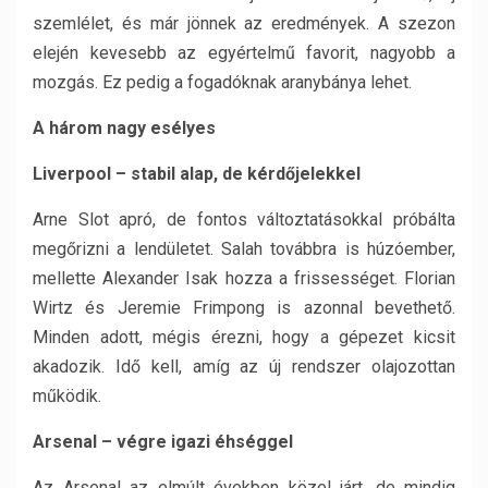
szemlélet, és már jönnek az eredmények. A szezon
elején kevesebb az egyértelmű favorit, nagyobb a
mozgás. Ez pedig a fogadóknak aranybánya lehet.
A három nagy esélyes
Liverpool – stabil alap, de kérdőjelekkel
Arne Slot apró, de fontos változtatásokkal próbálta
megőrizni a lendületet. Salah továbbra is húzóember,
mellette Alexander Isak hozza a frissességet. Florian
Wirtz és Jeremie Frimpong is azonnal bevethető.
Minden adott, mégis érezni, hogy a gépezet kicsit
akadozik. Idő kell, amíg az új rendszer olajozottan
működik.
Arsenal – végre igazi éhséggel
Az Arsenal az elmúlt években közel járt, de mindig