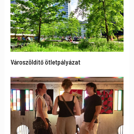
Városzöldítő ötletpályázat