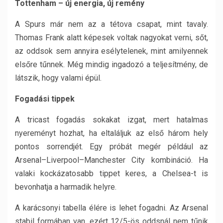
Tottenham – új energia, új remény
A Spurs már nem az a tétova csapat, mint tavaly.
Thomas Frank alatt képesek voltak nagyokat verni, sőt,
az oddsok sem annyira esélytelenek, mint amilyennek
elsőre tűnnek. Még mindig ingadozó a teljesítmény, de
látszik, hogy valami épül.
Fogadási tippek
A tricast fogadás sokakat izgat, mert hatalmas
nyereményt hozhat, ha eltaláljuk az első három hely
pontos sorrendjét. Egy próbát megér például az
Arsenal–Liverpool–Manchester City kombináció. Ha
valaki kockázatosabb tippet keres, a Chelsea-t is
bevonhatja a harmadik helyre.
A karácsonyi tabella élére is lehet fogadni. Az Arsenal
stabil formában van, ezért 12/5-ös oddsnál nem tűnik