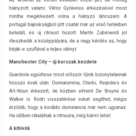
hiányzott valami. Viktor Gyökeres érkezésével most
mintha megérkezett volna a hiányzó láncszem. A
portugál bajnokságból jött csatár már az első hetekben
betalált, és új ritmust hozott. Martín Zubimendi jól
illeszkedik a középpályára, de a nagy kérdés az, hogy
bírják-e szuflával a teljes idényt.
Manchester City – új korszak kezdete
Guardiola együttese most először tűnik bizonytalannak
hosszú évek után. Donnarumma, Cherki, Reijnders és
Aït-Nouri érkezett, de közben elment De Bruyne és
Walker is. Rodri visszatérése sokat segíthet, mégis
érződik, hogy a korábbi dominancia már nem ugyanaz.
Ha időben rátalálnak a ritmusra, még bármi lehet.
A kihívók