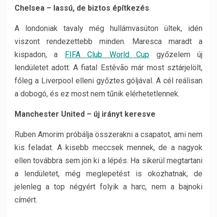
Chelsea – lassú, de biztos építkezés
A londoniak tavaly még hullámvasúton ültek, idén
viszont rendezettebb minden. Maresca maradt a
kispadon, a
FIFA Club World Cup
győzelem új
lendületet adott. A fiatal Estêvão már most sztárjelölt,
főleg a Liverpool elleni győztes góljával. A cél reálisan
a dobogó, és ez most nem tűnik elérhetetlennek.
Manchester United – új irányt keresve
Ruben Amorim próbálja összerakni a csapatot, ami nem
kis feladat. A kisebb meccsek mennek, de a nagyok
ellen továbbra sem jön ki a lépés. Ha sikerül megtartani
a lendületet, még meglepetést is okozhatnak, de
jelenleg a top négyért folyik a harc, nem a bajnoki
címért.