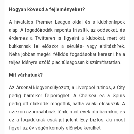
Hogyan kövesd a fejleményeket?
A hivatalos Premier League oldal és a klubhonlapok
alap. A fogadóirodák naponta frissítik az oddsokat, és
érdemes a Twitteren is figyelni a klubokat, mert ott
bukkannak fel először a sérülés- vagy eltiltáshírek.
Néha jobban megéri félidős fogadásokat keresni, ha a
teljes idényre szóló piac túlságosan kiszámíthatatlan.
Mit várhatunk?
Az Arsenal kiegyensúlyozott, a Liverpool rutinos, a City
pedig bármikor felpöröghet. A Chelsea és a Spurs
pedig ott ólálkodik mögöttük, hátha valaki elcsúszik. A
szezon szorosabbnak tűnik, mint évek óta bármikor, és
ez a fogadóknak csak jót jelent. Egy biztos: aki most
figyel, az év végén komoly előnybe kerülhet.