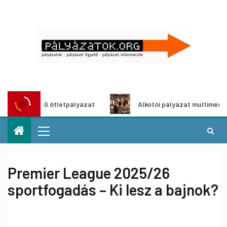
ldítő ötletpályázat
Alkotói pályázat multimédia-kiállítás
Premier League 2025/26
sportfogadás – Ki lesz a bajnok?