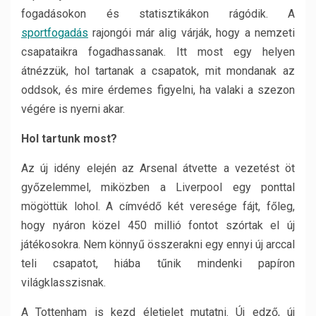
fogadásokon és statisztikákon rágódik. A
sportfogadás
rajongói már alig várják, hogy a nemzeti
csapataikra fogadhassanak. Itt most egy helyen
átnézzük, hol tartanak a csapatok, mit mondanak az
oddsok, és mire érdemes figyelni, ha valaki a szezon
végére is nyerni akar.
Hol tartunk most?
Az új idény elején az Arsenal átvette a vezetést öt
győzelemmel, miközben a Liverpool egy ponttal
mögöttük lohol. A címvédő két veresége fájt, főleg,
hogy nyáron közel 450 millió fontot szórtak el új
játékosokra. Nem könnyű összerakni egy ennyi új arccal
teli csapatot, hiába tűnik mindenki papíron
világklasszisnak.
A Tottenham is kezd életjelet mutatni. Új edző, új