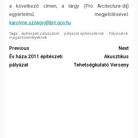
a következő címen, a tárgy (Pro Arcitectura-díj)
egyértelmű megjelölésével:
karolyne.szilagyi@bm.gov.hu
építészeti pályázatok
pályázat építészeknek
Pályázatok
Tags:
magánszemélyeknek
Previous
Next
Év háza 2011 építészeti
Akusztikus
pályázat
Tehetségkutató Verseny