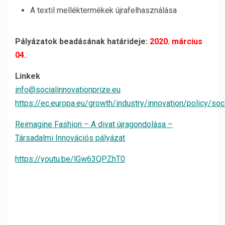
A textil melléktermékek újrafelhasználása
Pályázatok beadásának határideje:
2020. március
04.
Linkek
info@socialinnovationprize.eu
https://ec.europa.eu/growth/industry/innovation/policy/so
Reimagine Fashion – A divat újragondolása –
Társadalmi Innovációs pályázat
https://youtu.be/lGw63QPZhT0