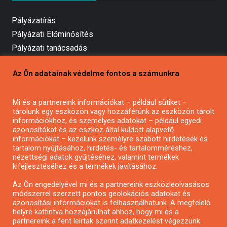
Pályázatírás
Pályázati Előminősítés
Pályázati tanácsadás
Pályázatírás vállalkozásoknak
Az Ön adatainak védelme fontos a számunkra
Mezőgazdasági pályázatírás
Pályázatírás magánszemélyeknek
Mi és a partnereink információkat – például sütiket –
Pályázatírás civil szervezeteknek
tárolunk egy eszközön vagy hozzáférünk az eszközön tárolt
Pályázatírás önkormányzatoknak
információkhoz, és személyes adatokat – például egyedi
azonosítókat és az eszköz által küldött alapvető
Pályázatfigyelés
információkat – kezelünk személyre szabott hirdetések és
Specifikus pályázatfigyelés vagy hírlevél
tartalom nyújtásához, hirdetés- és tartalomméréshez,
nézettségi adatok gyűjtéséhez, valamint termékek
kifejlesztéséhez és a termékek javításához.
PÁLYÁZATFIGYELŐ
Az Ön engedélyével mi és a partnereink eszközleolvasásos
módszerrel szerzett pontos geolokációs adatokat és
azonosítási információkat is felhasználhatunk. A megfelelő
helyre kattintva hozzájárulhat ahhoz, hogy mi és a
Pályázatok magánszemélyeknek
partnereink a fent leírtak szerint adatkezelést végezzünk.
Pályázatok civil szervezeteknek