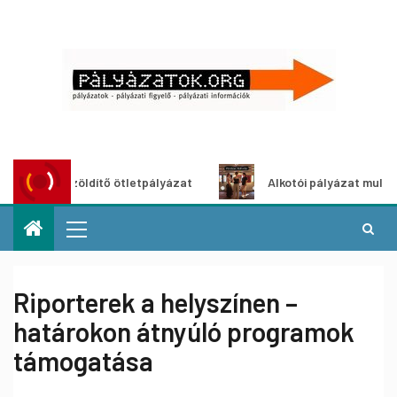
Városzöldítő ötletpályázat
Alkotói pályázat multimédia-ki
Riporterek a helyszínen –
határokon átnyúló programok
támogatása