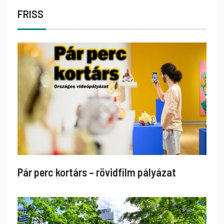
FRISS
Pár perc kortárs – rövidfilm pályázat