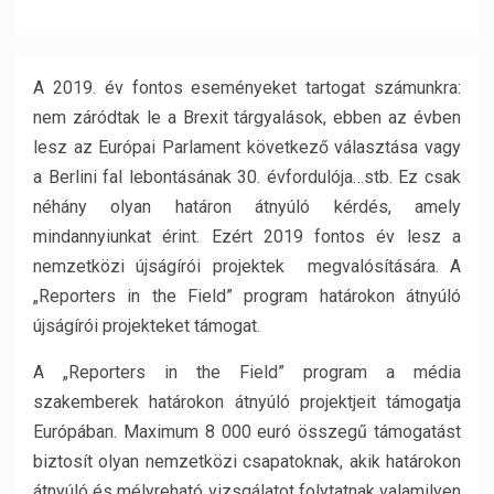
A 2019. év fontos eseményeket tartogat számunkra:
nem záródtak le a Brexit tárgyalások, ebben az évben
lesz az Európai Parlament következő választása vagy
a Berlini fal lebontásának 30. évfordulója…stb. Ez csak
néhány olyan határon átnyúló kérdés, amely
mindannyiunkat érint. Ezért 2019 fontos év lesz a
nemzetközi újságírói projektek megvalósítására. A
„Reporters in the Field” program határokon átnyúló
újságírói projekteket támogat.
A „Reporters in the Field” program a média
szakemberek határokon átnyúló projektjeit támogatja
Európában. Maximum 8 000 euró összegű támogatást
biztosít olyan nemzetközi csapatoknak, akik határokon
átnyúló és mélyreható vizsgálatot folytatnak valamilyen