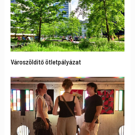
Városzöldítő ötletpályázat