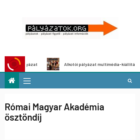
tletpályázat
Alkotói pályázat multimédia-kiállításhoz
Római Magyar Akadémia
ösztöndíj