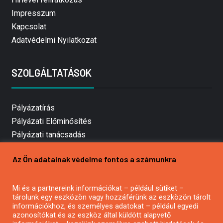
Impresszum
Kapcsolat
Adatvédelmi Nyilatkozat
SZOLGÁLTATÁSOK
Pályázatírás
Pályázati Előminősítés
Pályázati tanácsadás
Pályázatírás vállalkozásoknak
Az Ön adatainak védelme fontos a számunkra
Mezőgazdasági pályázatírás
Pályázatírás magánszemélyeknek
Mi és a partnereink információkat – például sütiket –
Pályázatírás civil szervezeteknek
tárolunk egy eszközön vagy hozzáférünk az eszközön tárolt
Pályázatírás önkormányzatoknak
információkhoz, és személyes adatokat – például egyedi
azonosítókat és az eszköz által küldött alapvető
Pályázatfigyelés