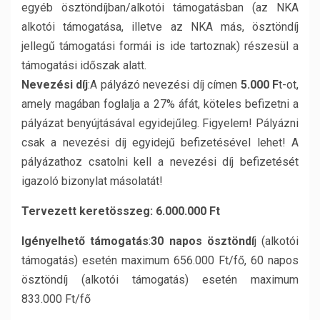
egyéb ösztöndíjban/alkotói támogatásban (az NKA
alkotói támogatása, illetve az NKA más, ösztöndíj
jellegű támogatási formái is ide tartoznak) részesül a
támogatási időszak alatt.
Nevezési díj
:A pályázó nevezési díj címen
5.000 F
t-ot,
amely magában foglalja a 27% áfát, köteles befizetni a
pályázat benyújtásával egyidejűleg. Figyelem! Pályázni
csak a nevezési díj egyidejű befizetésével lehet! A
pályázathoz csatolni kell a nevezési díj befizetését
igazoló bizonylat másolatát!
Tervezett keretösszeg: 6.000.000 Ft
Igényelhető támogatás
:
30 napos ösztöndí
j (alkotói
támogatás) esetén maximum 656.000 Ft/fő, 60 napos
ösztöndíj (alkotói támogatás) esetén maximum
833.000 Ft/fő