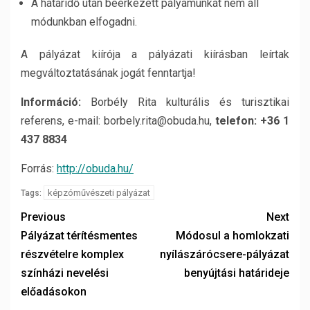
A határidő után beérkezett pályamunkát nem áll
módunkban elfogadni.
A pályázat kiírója a pályázati kiírásban leírtak
megváltoztatásának jogát fenntartja!
Információ:
Borbély Rita kulturális és turisztikai
referens, e-mail: borbely.rita@obuda.hu,
telefon: +36 1
437 8834
Forrás:
http://obuda.hu/
képzóművészeti pályázat
Tags:
Previous
Next
Pályázat térítésmentes
Módosul a homlokzati
részvételre komplex
nyílászárócsere-pályázat
színházi nevelési
benyújtási határideje
előadásokon