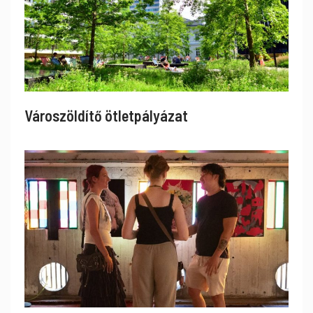
Városzöldítő ötletpályázat