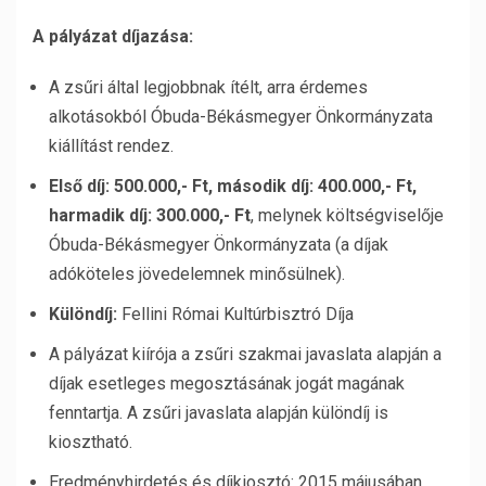
A pályázat díjazása:
A zsűri által legjobbnak ítélt, arra érdemes
alkotásokból Óbuda-Békásmegyer Önkormányzata
kiállítást rendez.
Első díj: 500.000,- Ft, második díj: 400.000,- Ft,
harmadik díj: 300.000,- Ft
, melynek költségviselője
Óbuda-Békásmegyer Önkormányzata (a díjak
adóköteles jövedelemnek minősülnek).
Különdíj:
Fellini Római Kultúrbisztró Díja
A pályázat kiírója a zsűri szakmai javaslata alapján a
díjak esetleges megosztásának jogát magának
fenntartja. A zsűri javaslata alapján különdíj is
kiosztható.
Eredményhirdetés és díjkiosztó: 2015 májusában