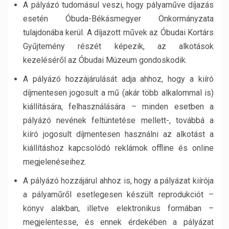
A pályázó tudomásul veszi, hogy pályaműve díjazás
esetén Óbuda-Békásmegyer Önkormányzata
tulajdonába kerül. A díjazott művek az Óbudai Kortárs
Gyűjtemény részét képezik, az alkotások
kezeléséről az Óbudai Múzeum gondoskodik.
A pályázó hozzájárulását adja ahhoz, hogy a kiíró
díjmentesen jogosult a mű (akár több alkalommal is)
kiállítására, felhasználására – minden esetben a
pályázó nevének feltüntetése mellett-, továbbá a
kiíró jogosult díjmentesen használni az alkotást a
kiállításhoz kapcsolódó reklámok offline és online
megjelenéseihez.
A pályázó hozzájárul ahhoz is, hogy a pályázat kiírója
a pályaműről esetlegesen készült reprodukciót –
könyv alakban, illetve elektronikus formában –
megjelentesse, és ennek érdekében a pályázat