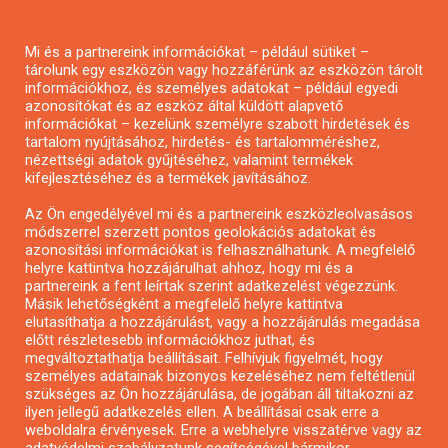
Pályázatírás magánszemélyeknek
Mi és a partnereink információkat – például sütiket –
Pályázatírás civil szervezeteknek
tárolunk egy eszközön vagy hozzáférünk az eszközön tárolt
Pályázatírás önkormányzatoknak
információkhoz, és személyes adatokat – például egyedi
azonosítókat és az eszköz által küldött alapvető
Pályázatfigyelés
információkat – kezelünk személyre szabott hirdetések és
Specifikus pályázatfigyelés vagy hírlevél
tartalom nyújtásához, hirdetés- és tartalomméréshez,
nézettségi adatok gyűjtéséhez, valamint termékek
kifejlesztéséhez és a termékek javításához.
PÁLYÁZATFIGYELŐ
Az Ön engedélyével mi és a partnereink eszközleolvasásos
módszerrel szerzett pontos geolokációs adatokat és
azonosítási információkat is felhasználhatunk. A megfelelő
helyre kattintva hozzájárulhat ahhoz, hogy mi és a
Pályázatok magánszemélyeknek
partnereink a fent leírtak szerint adatkezelést végezzünk.
Pályázatok civil szervezeteknek
Másik lehetőségként a megfelelő helyre kattintva
elutasíthatja a hozzájárulást, vagy a hozzájárulás megadása
Pályázatok vállalkozásoknak
előtt részletesebb információkhoz juthat, és
Önkormányzati pályázatok
megváltoztathatja beállításait. Felhívjuk figyelmét, hogy
személyes adatainak bizonyos kezeléséhez nem feltétlenül
Mezőgazdasági pályázatok
szükséges az Ön hozzájárulása, de jogában áll tiltakozni az
Falusi turizmus pályázatok
ilyen jellegű adatkezelés ellen. A beállításai csak erre a
weboldalra érvényesek. Erre a webhelyre visszatérve vagy az
Napelem pályázatok