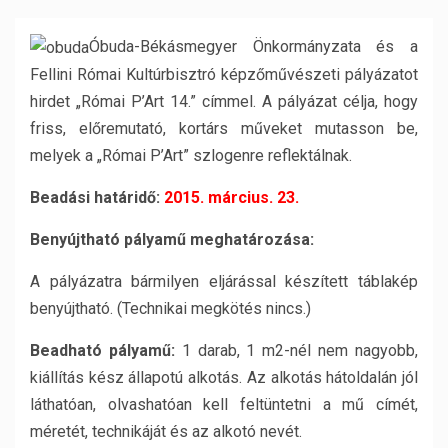
Óbuda-Békásmegyer Önkormányzata és a
Fellini Római Kultúrbisztró képzőművészeti pályázatot
hirdet „Római P’Art 14.” címmel. A pályázat célja, hogy
friss, előremutató, kortárs műveket mutasson be,
melyek a „Római P’Art” szlogenre reflektálnak.
Beadási határidő:
2015. március. 23.
Benyújtható pályamű meghatározása:
A pályázatra bármilyen eljárással készített táblakép
benyújtható. (Technikai megkötés nincs.)
Beadható pályamű:
1 darab, 1 m2-nél nem nagyobb,
kiállítás kész állapotú alkotás. Az alkotás hátoldalán jól
láthatóan, olvashatóan kell feltüntetni a mű címét,
méretét, technikáját és az alkotó nevét.