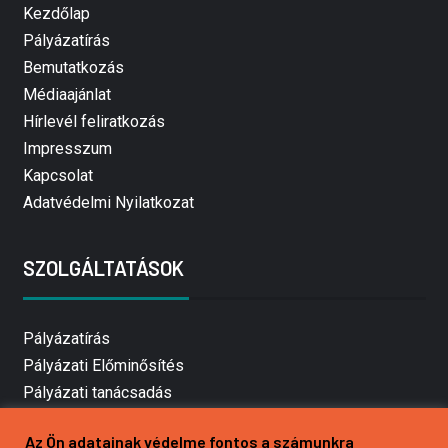
Kezdőlap
Pályázatírás
Bemutatkozás
Médiaajánlat
Hírlevél feliratkozás
Impresszum
Kapcsolat
Adatvédelmi Nyilatkozat
SZOLGÁLTATÁSOK
Pályázatírás
Pályázati Előminősítés
Pályázati tanácsadás
Pályázatírás vállalkozásoknak
Az Ön adatainak védelme fontos a számunkra
Mezőgazdasági pályázatírás