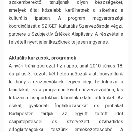
szakemberektől tanuljanak olyan készségeket,
amelyek által közelebb kerülhetnek a sikerhez a
kulturális iparban. A program magyarországi
koordinálását a SZIGET Kulturális Szervezőiroda végzi,
partnere a Szubjektív Értékek Alapítvány. A részvétel a
felvételt nyert jelentkezőknek teljesen ingyenes.
Aktuális kurzusok, programok
A nyári tréningsorozat tíz napos, amit 2010. június 18.
és július 3. között két hetes időszak alatt bonyolítunk
le, hogy a résztvevőknek legyen ideje feldolgozni a
tanultakat, és a programon kívül önszerveződően, kis
létszámú csoportokban kibontakoztatni ötleteiket. Az
órákat, gyakorlati foglalkozásokat és próbákat
Budapesten tartjuk, az együtt töltött időt
csapatépítéssel és szervezett szabadidős
elfoglaltságokkal teszünk emlékezetesebbé. A