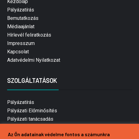
Kezdőlap
Pályázatírás
Bemutatkozás
Médiaajánlat
Hírlevél feliratkozás
Impresszum
Kapcsolat
Adatvédelmi Nyilatkozat
SZOLGÁLTATÁSOK
Pályázatírás
Pályázati Előminősítés
Pályázati tanácsadás
Pályázatírás vállalkozásoknak
Az Ön adatainak védelme fontos a számunkra
Mezőgazdasági pályázatírás