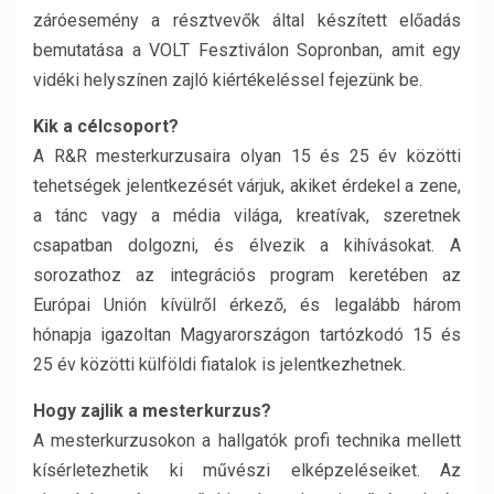
záróesemény a résztvevők által készített előadás
bemutatása a VOLT Fesztiválon Sopronban, amit egy
vidéki helyszínen zajló kiértékeléssel fejezünk be.
Kik a célcsoport?
A R&R mesterkurzusaira olyan 15 és 25 év közötti
tehetségek jelentkezését várjuk, akiket érdekel a zene,
a tánc vagy a média világa, kreatívak, szeretnek
csapatban dolgozni, és élvezik a kihívásokat. A
sorozathoz az integrációs program keretében az
Európai Unión kívülről érkező, és legalább három
hónapja igazoltan Magyarországon tartózkodó 15 és
25 év közötti külföldi fiatalok is jelentkezhetnek.
Hogy zajlik a mesterkurzus?
A mesterkurzusokon a hallgatók profi technika mellett
kísérletezhetik ki művészi elképzeléseiket. Az