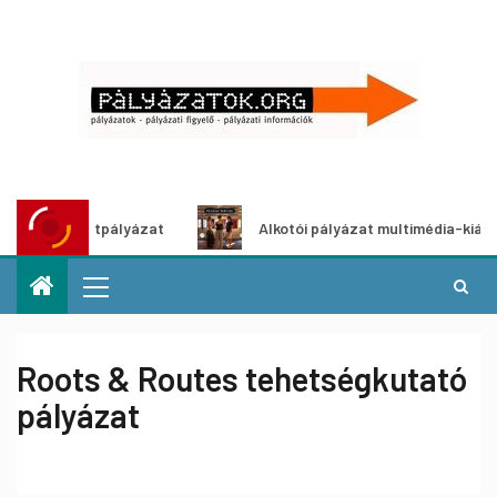
ő ötletpályázat
Alkotói pályázat multimédia-kiállításhoz
Roots & Routes tehetségkutató
pályázat