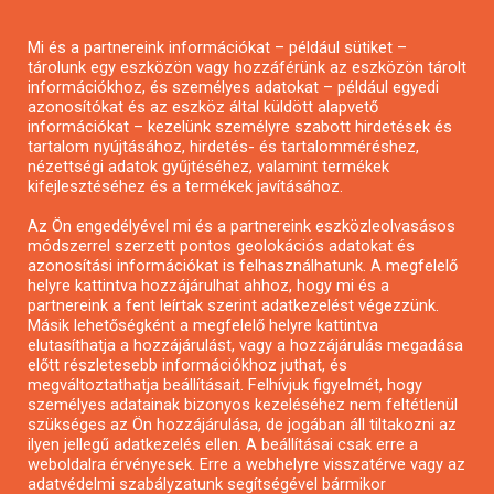
Pályázatírás magánszemélyeknek
Mi és a partnereink információkat – például sütiket –
Pályázatírás civil szervezeteknek
tárolunk egy eszközön vagy hozzáférünk az eszközön tárolt
Pályázatírás önkormányzatoknak
információkhoz, és személyes adatokat – például egyedi
azonosítókat és az eszköz által küldött alapvető
Pályázatfigyelés
információkat – kezelünk személyre szabott hirdetések és
Specifikus pályázatfigyelés vagy hírlevél
tartalom nyújtásához, hirdetés- és tartalomméréshez,
nézettségi adatok gyűjtéséhez, valamint termékek
kifejlesztéséhez és a termékek javításához.
PÁLYÁZATFIGYELŐ
Az Ön engedélyével mi és a partnereink eszközleolvasásos
módszerrel szerzett pontos geolokációs adatokat és
azonosítási információkat is felhasználhatunk. A megfelelő
helyre kattintva hozzájárulhat ahhoz, hogy mi és a
Pályázatok magánszemélyeknek
partnereink a fent leírtak szerint adatkezelést végezzünk.
Pályázatok civil szervezeteknek
Másik lehetőségként a megfelelő helyre kattintva
elutasíthatja a hozzájárulást, vagy a hozzájárulás megadása
Pályázatok vállalkozásoknak
előtt részletesebb információkhoz juthat, és
Önkormányzati pályázatok
megváltoztathatja beállításait. Felhívjuk figyelmét, hogy
személyes adatainak bizonyos kezeléséhez nem feltétlenül
Mezőgazdasági pályázatok
szükséges az Ön hozzájárulása, de jogában áll tiltakozni az
Falusi turizmus pályázatok
ilyen jellegű adatkezelés ellen. A beállításai csak erre a
weboldalra érvényesek. Erre a webhelyre visszatérve vagy az
Napelem pályázatok
adatvédelmi szabályzatunk segítségével bármikor