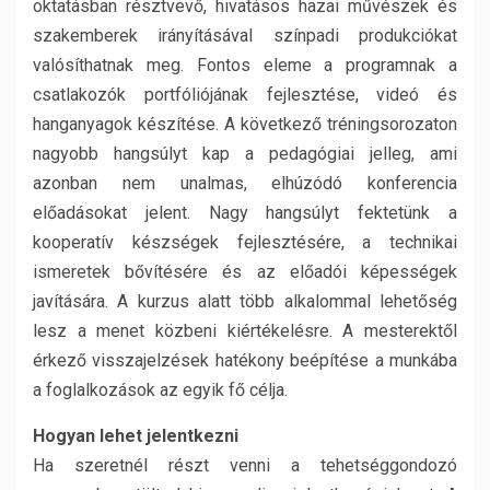
oktatásban résztvevő, hivatásos hazai művészek és
szakemberek irányításával színpadi produkciókat
valósíthatnak meg. Fontos eleme a programnak a
csatlakozók portfóliójának fejlesztése, videó és
hanganyagok készítése. A következő tréningsorozaton
nagyobb hangsúlyt kap a pedagógiai jelleg, ami
azonban nem unalmas, elhúzódó konferencia
előadásokat jelent. Nagy hangsúlyt fektetünk a
kooperatív készségek fejlesztésére, a technikai
ismeretek bővítésére és az előadói képességek
javítására. A kurzus alatt több alkalommal lehetőség
lesz a menet közbeni kiértékelésre. A mesterektől
érkező visszajelzések hatékony beépítése a munkába
a foglalkozások az egyik fő célja.
Hogyan lehet jelentkezni
Ha szeretnél részt venni a tehetséggondozó