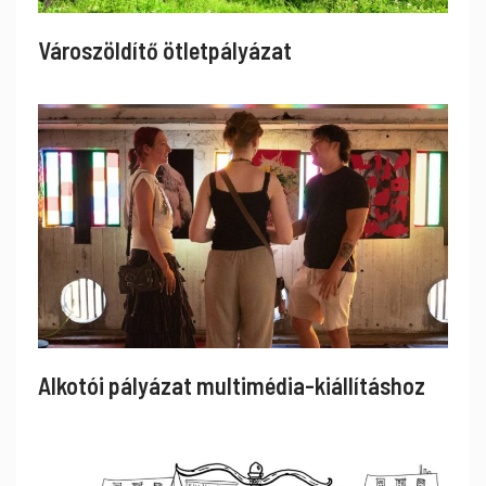
Városzöldítő ötletpályázat
Alkotói pályázat multimédia-kiállításhoz