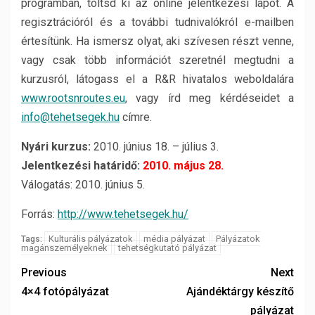
programban, töltsd ki az online jelentkezési lapot. A
regisztrációról és a további tudnivalókról e-mailben
értesítünk. Ha ismersz olyat, aki szívesen részt venne,
vagy csak több információt szeretnél megtudni a
kurzusról, látogass el a R&R hivatalos weboldalára
www.rootsnroutes.eu
, vagy írd meg kérdéseidet a
info@tehetsegek.hu
címre.
Nyári kurzus:
2010. június 18. – július 3.
Jelentkezési határidő:
2010. május 28.
Válogatás: 2010. június 5.
Forrás:
http://www.tehetsegek.hu/
Kulturális pályázatok
média pályázat
Pályázatok
Tags:
magánszemélyeknek
tehetségkutató pályázat
Previous
Next
4×4 fotópályázat
Ajándéktárgy készítő
pályázat