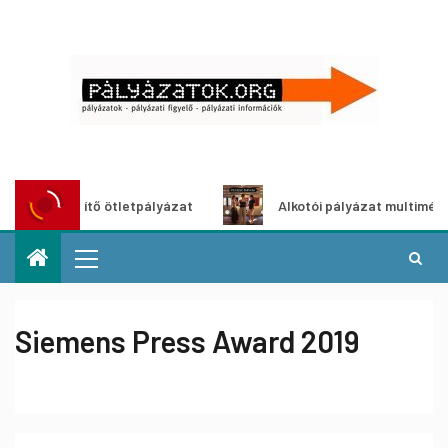
öldítő ötletpályázat
Alkotói pályázat multimédia-kiállítá
Siemens Press Award 2019