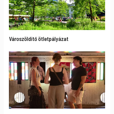
Városzöldítő ötletpályázat