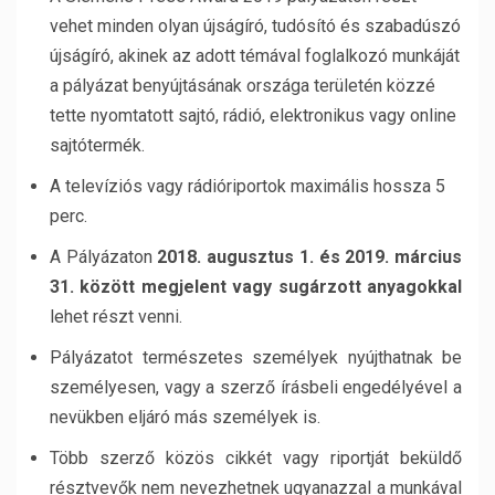
vehet minden olyan újságíró, tudósító és szabadúszó
újságíró, akinek az adott témával foglalkozó munkáját
a pályázat benyújtásának országa területén közzé
tette nyomtatott sajtó, rádió, elektronikus vagy online
sajtótermék.
A televíziós vagy rádióriportok maximális hossza 5
perc.
A Pályázaton
2018. augusztus 1. és 2019. március
31. között megjelent vagy sugárzott anyagokkal
lehet részt venni.
Pályázatot természetes személyek nyújthatnak be
személyesen, vagy a szerző írásbeli engedélyével a
nevükben eljáró más személyek is.
Több szerző közös cikkét vagy riportját beküldő
résztvevők nem nevezhetnek ugyanazzal a munkával