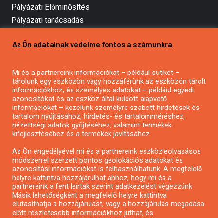
Pályázati Előminősítés
Pályázati tanácsadás
Pályázatírás vállalkozásoknak
Az Ön adatainak védelme fontos a számunkra
Mezőgazdasági pályázatírás
Pályázatírás magánszemélyeknek
Mi és a partnereink információkat – például sütiket –
Pályázatírás civil szervezeteknek
tárolunk egy eszközön vagy hozzáférünk az eszközön tárolt
Pályázatírás önkormányzatoknak
információkhoz, és személyes adatokat – például egyedi
azonosítókat és az eszköz által küldött alapvető
Pályázatfigyelés
információkat – kezelünk személyre szabott hirdetések és
Specifikus pályázatfigyelés vagy hírlevél
tartalom nyújtásához, hirdetés- és tartalomméréshez,
nézettségi adatok gyűjtéséhez, valamint termékek
kifejlesztéséhez és a termékek javításához.
PÁLYÁZATFIGYELŐ
Az Ön engedélyével mi és a partnereink eszközleolvasásos
módszerrel szerzett pontos geolokációs adatokat és
azonosítási információkat is felhasználhatunk. A megfelelő
helyre kattintva hozzájárulhat ahhoz, hogy mi és a
Pályázatok magánszemélyeknek
partnereink a fent leírtak szerint adatkezelést végezzünk.
Pályázatok civil szervezeteknek
Másik lehetőségként a megfelelő helyre kattintva
elutasíthatja a hozzájárulást, vagy a hozzájárulás megadása
Pályázatok vállalkozásoknak
előtt részletesebb információkhoz juthat, és
Önkormányzati pályázatok