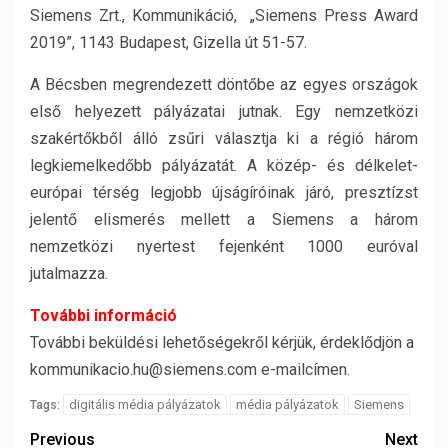
Siemens Zrt., Kommunikáció, „Siemens Press Award
2019”, 1143 Budapest, Gizella út 51-57.
A Bécsben megrendezett döntőbe az egyes országok
első helyezett pályázatai jutnak. Egy nemzetközi
szakértőkből álló zsűri választja ki a régió három
legkiemelkedőbb pályázatát. A közép- és délkelet-
európai térség legjobb újságíróinak járó, presztízst
jelentő elismerés mellett a Siemens a három
nemzetközi nyertest fejenként 1000 euróval
jutalmazza.
További információ
További beküldési lehetőségekről kérjük, érdeklődjön a
kommunikacio.hu@siemens.com e-mailcímen.
digitális média pályázatok
média pályázatok
Siemens
Tags:
Previous
Next