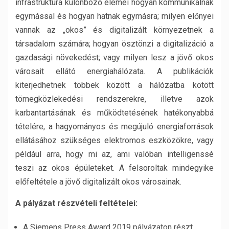
infrastruktúra különböző elemei hogyan kommunikálnak
egymással és hogyan hatnak egymásra; milyen előnyei
vannak az „okos” és digitalizált környezetnek a
társadalom számára; hogyan ösztönzi a digitalizáció a
gazdasági növekedést; vagy milyen lesz a jövő okos
városait ellátó energiahálózata. A publikációk
kiterjedhetnek többek között a hálózatba kötött
tömegközlekedési rendszerekre, illetve azok
karbantartásának és működtetésének hatékonyabbá
tételére, a hagyományos és megújuló energiaforrások
ellátásához szükséges elektromos eszközökre, vagy
például arra, hogy mi az, ami valóban intelligenssé
teszi az okos épületeket. A felsoroltak mindegyike
előfeltétele a jövő digitalizált okos városainak.
A pályázat részvételi feltételei:
A Siemens Press Award 2019 pályázaton részt