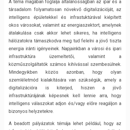
A téma magában foglalja általánosságban az ipar és a
társadalom folyamatosan növekvő digitalizációját, az
intelligens épületekkel és infrastuktúrával kiépített
okos városokat, valamint az energiaszektort, amelynek
átalakulása csak akkor lehet sikeres, ha intelligens
hálózatokra támaszkodva meg tud felelni a jövő tiszta
energia iránti igényeinek. Napjainkban a városi és ipari
infrastruktúra üzemeltetői, valamint a
közműszolgáltatók számos kihívással szembesülnek.
Mindegyikben közös azonban, hogy olyan
szemléletmód kialakítására van szükségük, amely a
digitalizációra is kiterjed, hiszen a jövő
infrastruktúrájának képesnek kell lennie arra, hogy
intelligens válaszokat adjon és/vagy előre reagáljon a
bizonyos helyzetekre.
A beadott pályázatok témája lehet például, hogy az