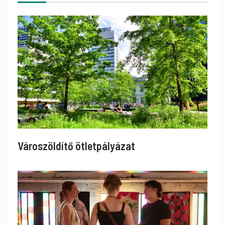
Városzöldítő ötletpályázat