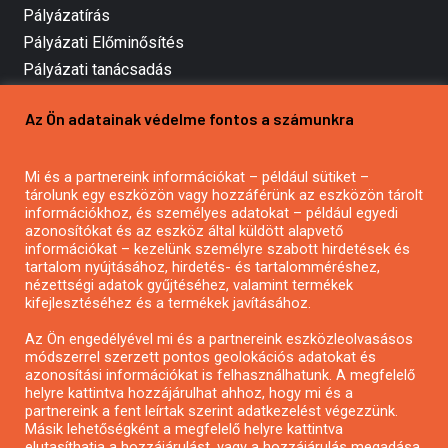
Pályázatírás
Pályázati Előminősítés
Pályázati tanácsadás
Pályázatírás vállalkozásoknak
Az Ön adatainak védelme fontos a számunkra
Mezőgazdasági pályázatírás
Pályázatírás magánszemélyeknek
Mi és a partnereink információkat – például sütiket –
Pályázatírás civil szervezeteknek
tárolunk egy eszközön vagy hozzáférünk az eszközön tárolt
Pályázatírás önkormányzatoknak
információkhoz, és személyes adatokat – például egyedi
azonosítókat és az eszköz által küldött alapvető
Pályázatfigyelés
információkat – kezelünk személyre szabott hirdetések és
Specifikus pályázatfigyelés vagy hírlevél
tartalom nyújtásához, hirdetés- és tartalomméréshez,
nézettségi adatok gyűjtéséhez, valamint termékek
kifejlesztéséhez és a termékek javításához.
PÁLYÁZATFIGYELŐ
Az Ön engedélyével mi és a partnereink eszközleolvasásos
módszerrel szerzett pontos geolokációs adatokat és
azonosítási információkat is felhasználhatunk. A megfelelő
helyre kattintva hozzájárulhat ahhoz, hogy mi és a
Pályázatok magánszemélyeknek
partnereink a fent leírtak szerint adatkezelést végezzünk.
Pályázatok civil szervezeteknek
Másik lehetőségként a megfelelő helyre kattintva
elutasíthatja a hozzájárulást, vagy a hozzájárulás megadása