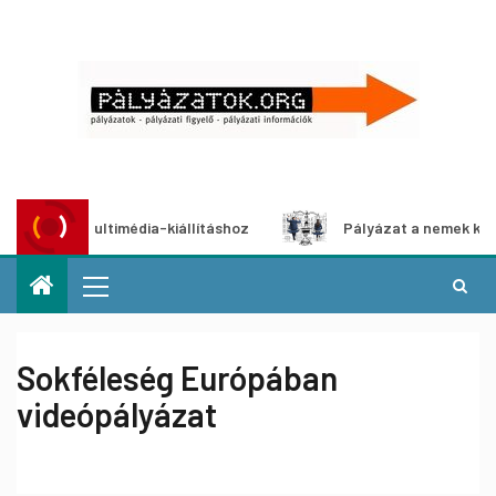
ázat multimédia-kiállításhoz
Pályázat a nemek közötti eg
Sokféleség Európában
videópályázat