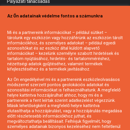
Pályázati tanácsadás
Pályázatírás vállalkozásoknak
Az Ön adatainak védelme fontos a számunkra
Mezőgazdasági pályázatírás
Pályázatírás magánszemélyeknek
Mi és a partnereink információkat – például sütiket –
Pályázatírás civil szervezeteknek
tárolunk egy eszközön vagy hozzáférünk az eszközön tárolt
Pályázatírás önkormányzatoknak
információkhoz, és személyes adatokat – például egyedi
azonosítókat és az eszköz által küldött alapvető
Pályázatfigyelés
információkat – kezelünk személyre szabott hirdetések és
Specifikus pályázatfigyelés vagy hírlevél
tartalom nyújtásához, hirdetés- és tartalomméréshez,
nézettségi adatok gyűjtéséhez, valamint termékek
kifejlesztéséhez és a termékek javításához.
PÁLYÁZATFIGYELŐ
Az Ön engedélyével mi és a partnereink eszközleolvasásos
módszerrel szerzett pontos geolokációs adatokat és
azonosítási információkat is felhasználhatunk. A megfelelő
helyre kattintva hozzájárulhat ahhoz, hogy mi és a
Pályázatok magánszemélyeknek
partnereink a fent leírtak szerint adatkezelést végezzünk.
Pályázatok civil szervezeteknek
Másik lehetőségként a megfelelő helyre kattintva
elutasíthatja a hozzájárulást, vagy a hozzájárulás megadása
Pályázatok vállalkozásoknak
előtt részletesebb információkhoz juthat, és
Önkormányzati pályázatok
megváltoztathatja beállításait. Felhívjuk figyelmét, hogy
személyes adatainak bizonyos kezeléséhez nem feltétlenül
Mezőgazdasági pályázatok