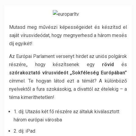
Mutasd meg művészi képességeidet és készítsd el
saját vírusvideódat, hogy megnyerhesd a három mesés
díj egyikét!
Az Európai Parlament versenyt hirdet az uniós polgárok
részére,, hogy készítsenek egy
rövid
és
szórakoztató vírusvideót
„Sokféleség Európában”
címmel. Te hogyan látod ezt a témát? A különböző
nyelvektől a fura szokásokig, a divattól az ételekig – a
téma kimeríthetetlen!
1. díj: Utazás két fő részére az általuk kiválasztott
három európai városba
2. díj: iPad