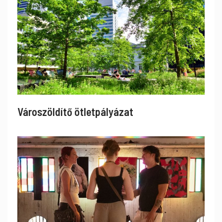
Városzöldítő ötletpályázat