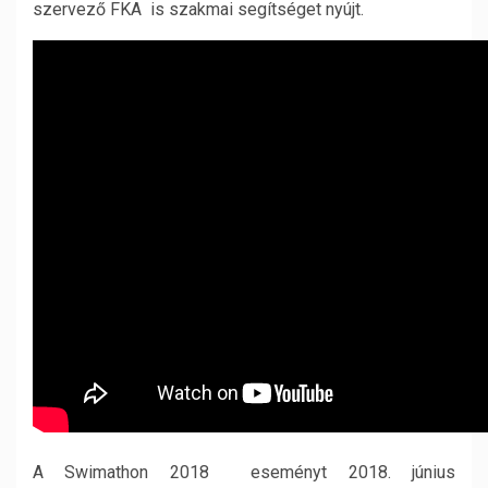
szervező FKA is szakmai segítséget nyújt.
A Swimathon 2018 eseményt 2018. június