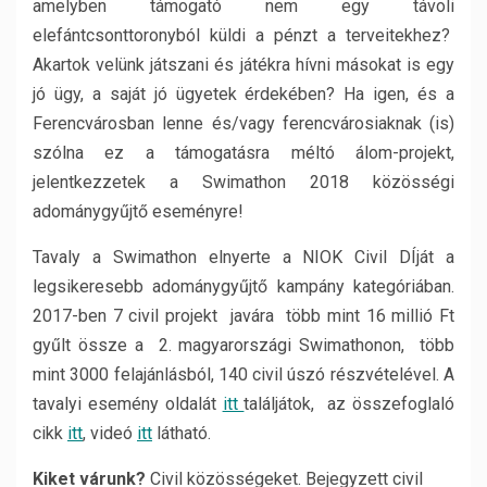
amelyben támogató nem egy távoli
elefántcsonttoronyból küldi a pénzt a terveitekhez?
Akartok velünk játszani és játékra hívni másokat is egy
jó ügy, a saját jó ügyetek érdekében? Ha igen, és a
Ferencvárosban lenne és/vagy ferencvárosiaknak (is)
szólna ez a támogatásra méltó álom-projekt,
jelentkezzetek a Swimathon 2018 közösségi
adománygyűjtő eseményre!
Tavaly a Swimathon elnyerte a NIOK Civil DÍját a
legsikeresebb adománygyűjtő kampány kategóriában.
2017-ben 7 civil projekt javára több mint 16 millió Ft
gyűlt össze a 2. magyarországi Swimathonon, több
mint 3000 felajánlásból, 140 civil úszó részvételével. A
tavalyi esemény oldalát
itt
találjátok, az összefoglaló
cikk
itt
, videó
itt
látható.
Kiket várunk?
Civil közösségeket. Bejegyzett civil