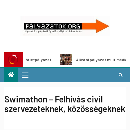
ő ötletpályázat
Alkotói pályázat multimédia-kiállításhoz
Swimathon – Felhívás civil
szervezeteknek, közösségeknek