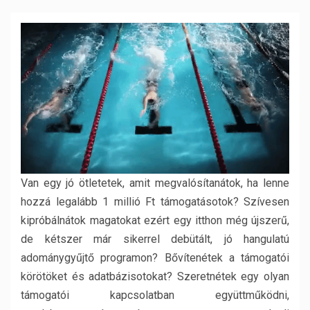
Van egy jó ötletetek, amit megvalósítanátok, ha lenne
hozzá legalább 1 millió Ft támogatásotok? Szívesen
kipróbálnátok magatokat ezért egy itthon még újszerű,
de kétszer már sikerrel debütált, jó hangulatú
adománygyűjtő programon? Bővítenétek a támogatói
körötöket és adatbázisotokat? Szeretnétek egy olyan
támogatói kapcsolatban együttműködni,