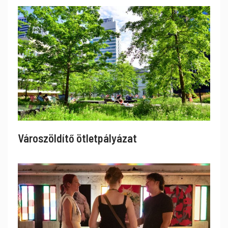
Városzöldítő ötletpályázat