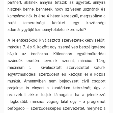
partnert, akiknek annyira tetszik az ügyetek, annyira
hisznek benne, bennetek, hogy szívesen úsznának és
kampányolnák is érte 4 héten keresztül, megszólítva a
saját ismeretségi körüket egy közösségi
adománygyűjtő kampányfelületen keresztül?
A jelentkezőkből kiválasztott szervezetek képviselőit
március 7. és 9. között egy személyes beszélgetésre
hívjuk az irodánkba. Kölcsönös együttműködési
szándék esetén, terveink szerint, március 14-ig
maximum 5 kiválasztott szervezettel kötünk
együttműködési szerződést és kezdjük el a közös
munkát. Amennyiben nem bejegyzett civil csoport
projektje is elnyeri a kuratórium tetszését, úgy a
részvételt akkor tudjuk támogatni, ha a jelentkező
legkésőbb március végéig talál egy – a programot
befogadó – szerződésképes szervezetet, melyhez a