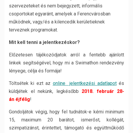
szervezeteket és nem bejegyzett, informális
csoportokat egyaránt, amelyek a Ferencvárosban
működnek, vagy/és a kilencedik kerületieknek
terveznek programokat.
Mit kell tenni a jelentkezéskor?
Előzetesen tájékozódjatok arról a fentebb ajánlott
linkek segítségével, hogy mi a Swimathon rendezvény
lényege, célja és formája!
Töltsétek ki ezt az
online jelentkezési adatlapot
és
küldjétek el nekünk, legkésőbb
2018. február 28-
án éjfélig
!
Gondoljátok végig, hogy fel tudnátok-e kérni minimum
15, maximum 20 barátot, ismerőst, kollégát,
szimpatizánst, érintettet, támogató és együttműködő