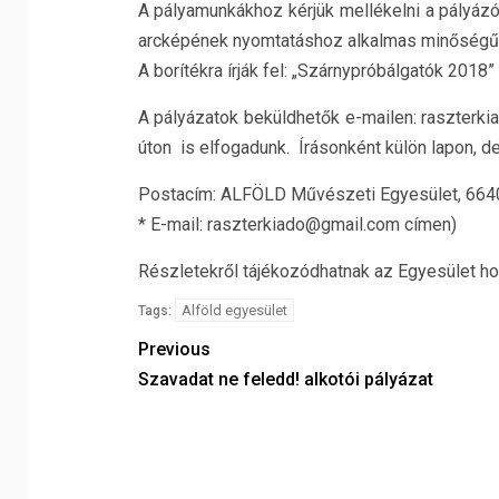
A pályamunkákhoz kérjük mellékelni a pályázó a
arcképének nyomtatáshoz alkalmas minőségű s
A borítékra írják fel: „Szárnypróbálgatók 2018”
A pályázatok beküldhetők e-mailen: raszterki
úton is elfogadunk. Írásonként külön lapon, d
Postacím: ALFÖLD Művészeti Egyesület, 6640 C
* E-mail: raszterkiado@gmail.com címen)
Részletekről tájékozódhatnak az Egyesület hon
Alföld egyesület
Tags:
Previous
Szavadat ne feledd! alkotói pályázat