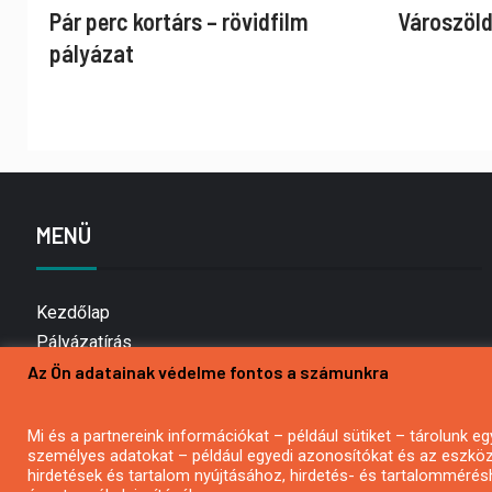
Pár perc kortárs – rövidfilm
Városzöld
pályázat
MENÜ
Kezdőlap
Pályázatírás
Az Ön adatainak védelme fontos a számunkra
Bemutatkozás
Médiaajánlat
Hírlevél feliratkozás
Mi és a partnereink információkat – például sütiket – tárolunk
személyes adatokat – például egyedi azonosítókat és az eszköz 
Impresszum
hirdetések és tartalom nyújtásához, hirdetés- és tartalommérés
Kapcsolat