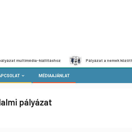
ultimédia-kiállításhoz
Pályázat a nemek közötti egyenlő
APCSOLAT
MÉDIAAJÁNLAT
dalmi pályázat