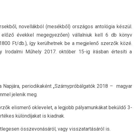
rsekből, novellákból (mesékből) országos antológia készül.
 előző évekkel megegyezően) vállalniuk kell 6 db könyv
1800 Ft/db.), így kerülhetnek be a megjelenő szerzők közé.
y Irodalmi Műhely 2017. október 15-ig írásban értesíti a
úra Napjára, periodikaként „Szárnypróbálgatók 2018 – magyar
mmel jelenik meg.
erzők elismerő oklevelet, a legjobb pályamunkákat beküldő 3-
rtékes különdíjakat is kiadnak.
setlegesen összevonásáról, vagy visszatartásáról is.