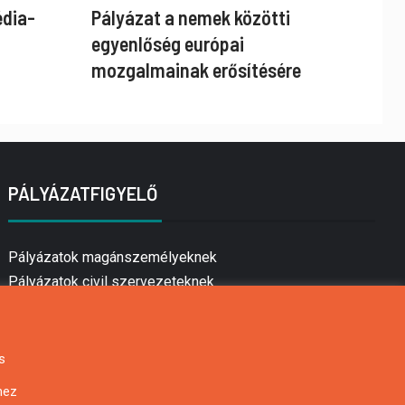
édia-
Pályázat a nemek közötti
egyenlőség európai
mozgalmainak erősítésére
PÁLYÁZATFIGYELŐ
Pályázatok magánszemélyeknek
Pályázatok civil szervezeteknek
Pályázatok vállalkozásoknak
Önkormányzati pályázatok
Mezőgazdasági pályázatok
s
Falusi turizmus pályázatok
hez
Napelem pályázatok