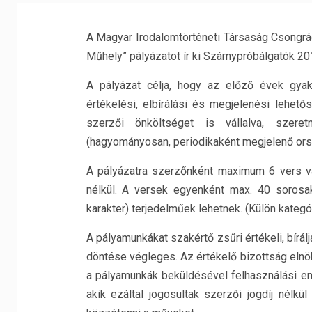
A Magyar Irodalomtörténeti Társaság Csongr
Műhely” pályázatot ír ki Szárnypróbálgatók 20
A pályázat célja, hogy az előző évek gyak
értékelési, elbírálási és megjelenési lehető
szerzői önköltséget is vállalva, szeret
(hagyományosan, periodikaként megjelenő orsz
A pályázatra szerzőnként maximum 6 vers va
nélkül. A versek egyenként max. 40 sorosa
karakter) terjedelműek lehetnek. (Külön kategó
A pályamunkákat szakértő zsűri értékeli, bírálj
döntése végleges. Az értékelő bizottság elnök
a pályamunkák beküldésével felhasználási en
akik ezáltal jogosultak szerzői jogdíj nélkü