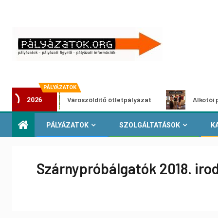
PÁLYÁZATOK
Városzöldítő ötletpályázat
Alkotói pályázat m
2026
PÁLYÁZATOK
SZOLGÁLTATÁSOK
K
Szárnypróbálgatók 2018. iro