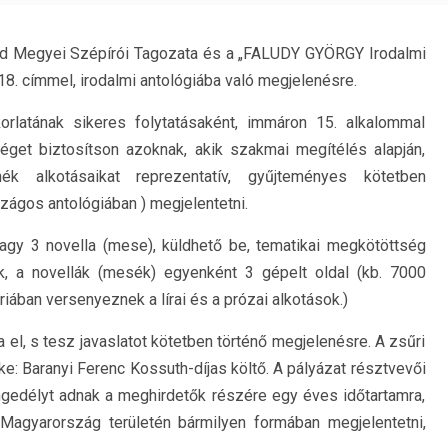
ád Megyei Szépírói Tagozata és a „FALUDY GYÖRGY Irodalmi
18. címmel, irodalmi antológiába való megjelenésre.
orlatának sikeres folytatásaként, immáron 15. alkalommal
séget biztosítson azoknak, akik szakmai megítélés alapján,
nék alkotásaikat reprezentatív, gyűjteményes kötetben
ágos antológiában ) megjelentetni.
gy 3 novella (mese), küldhető be, tematikai megkötöttség
k, a novellák (mesék) egyenként 3 gépelt oldal (kb. 7000
riában versenyeznek a lírai és a prózai alkotások.)
a el, s tesz javaslatot kötetben történő megjelenésre. A zsűri
e: Baranyi Ferenc Kossuth-díjas költő. A pályázat résztvevői
gedélyt adnak a meghirdetők részére egy éves időtartamra,
l Magyarország területén bármilyen formában megjelentetni,