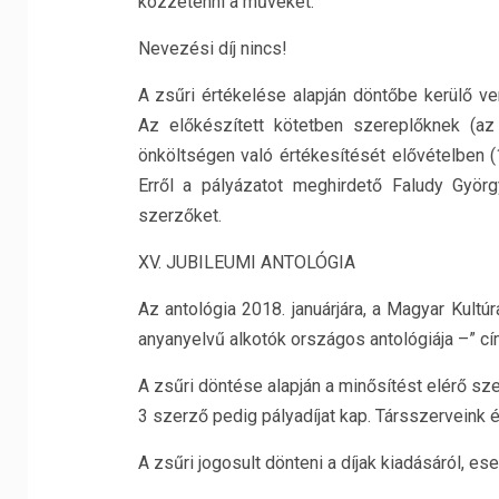
közzétenni a műveket.
Nevezési díj nincs!
A zsűri értékelése alapján döntőbe kerülő ve
Az előkészített kötetben szereplőknek (az
önköltségen való értékesítését elővételben (
Erről a pályázatot meghirdető Faludy Györg
szerzőket.
XV. JUBILEUMI ANTOLÓGIA
Az antológia 2018. januárjára, a Magyar Kult
anyanyelvű alkotók országos antológiája –” cí
A zsűri döntése alapján a minősítést elérő sz
3 szerző pedig pályadíjat kap. Társszerveink é
A zsűri jogosult dönteni a díjak kiadásáról, e