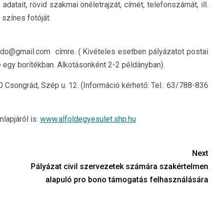
datait, rövid szakmai önéletrajzát, címét, telefonszámát, ill.
zínes fotóját.
ado@gmail.com címre. ( Kivételes esetben pályázatot postai
e egy borítékban. Alkotásonként 2-2 példányban).
songrád, Szép u. 12. (Információ kérhető: Tel.: 63/788-836
lapjáról is:
www.alfoldegyesulet.shp.hu
Next
Pályázat civil szervezetek számára szakértelmen
alapuló pro bono támogatás felhasználására