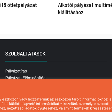
ítő ötletpályázat
Alkotói pályázat multim
kiállításhoz
SZOLGÁLTATÁSOK
Pályázatírás
Pályázati Előminősítés
Pályázati tanácsadás
Pályázatírás vállalkozásoknak
Mezőgazdasági pályázatírás
 egy eszközön vagy hozzáférünk az eszközön tárolt információkhoz, é
által küldött alapvető információkat – kezelünk személyre szabott
Pályázatírás magánszemélyeknek
hez, nézettségi adatok gyűjtéséhez, valamint termékek kifejlesztésé
Pályázatírás civil szervezeteknek