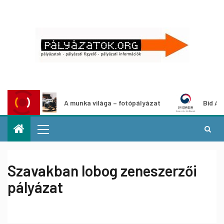
A munka világa – fotópályázat
Bid Announceme
Szavakban lobog zeneszerzői
pályázat