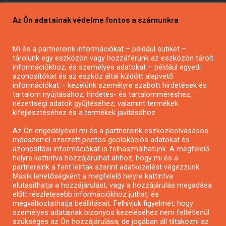
Pályázatírás vállalkozásoknak
Az Ön adatainak védelme fontos a számunkra
Mezőgazdasági pályázatírás
Pályázatírás magánszemélyeknek
Mi és a partnereink információkat – például sütiket –
Pályázatírás civil szervezeteknek
tárolunk egy eszközön vagy hozzáférünk az eszközön tárolt
Pályázatírás önkormányzatoknak
információkhoz, és személyes adatokat – például egyedi
azonosítókat és az eszköz által küldött alapvető
Pályázatfigyelés
információkat – kezelünk személyre szabott hirdetések és
Specifikus pályázatfigyelés vagy hírlevél
tartalom nyújtásához, hirdetés- és tartalomméréshez,
nézettségi adatok gyűjtéséhez, valamint termékek
kifejlesztéséhez és a termékek javításához.
PÁLYÁZATFIGYELŐ
Az Ön engedélyével mi és a partnereink eszközleolvasásos
módszerrel szerzett pontos geolokációs adatokat és
azonosítási információkat is felhasználhatunk. A megfelelő
helyre kattintva hozzájárulhat ahhoz, hogy mi és a
Pályázatok magánszemélyeknek
partnereink a fent leírtak szerint adatkezelést végezzünk.
Pályázatok civil szervezeteknek
Másik lehetőségként a megfelelő helyre kattintva
elutasíthatja a hozzájárulást, vagy a hozzájárulás megadása
Pályázatok vállalkozásoknak
előtt részletesebb információkhoz juthat, és
Önkormányzati pályázatok
megváltoztathatja beállításait. Felhívjuk figyelmét, hogy
személyes adatainak bizonyos kezeléséhez nem feltétlenül
Mezőgazdasági pályázatok
szükséges az Ön hozzájárulása, de jogában áll tiltakozni az