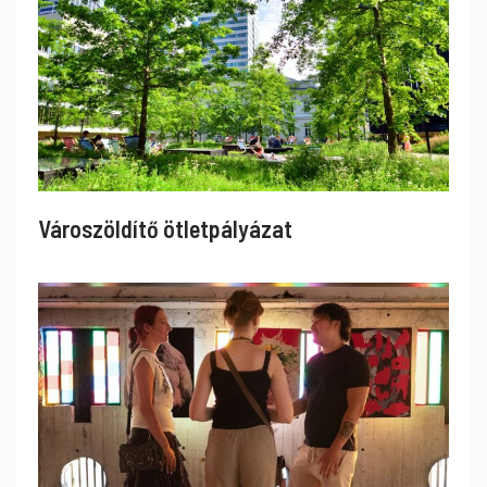
Városzöldítő ötletpályázat