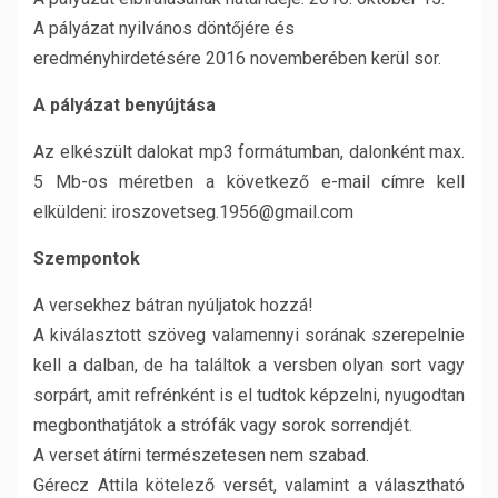
A pályázat nyilvános döntőjére és
eredményhirdetésére 2016 novemberében kerül sor.
A pályázat benyújtása
Az elkészült dalokat mp3 formátumban, dalonként max.
5 Mb-os méretben a következő e-mail címre kell
elküldeni: iroszovetseg.1956@gmail.com
Szempontok
A versekhez bátran nyúljatok hozzá!
A kiválasztott szöveg valamennyi sorának szerepelnie
kell a dalban, de ha találtok a versben olyan sort vagy
sorpárt, amit refrénként is el tudtok képzelni, nyugodtan
megbonthatjátok a strófák vagy sorok sorrendjét.
A verset átírni természetesen nem szabad.
Gérecz Attila kötelező versét, valamint a választható