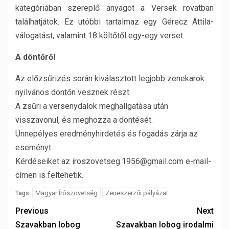
kategóriában szereplő anyagot a Versek rovatban
találhatjátok. Ez utóbbi tartalmaz egy Gérecz Attila-
válogatást, valamint 18 költőtől egy-egy verset.
A döntőről
Az előzsűrizés során kiválasztott legjobb zenekarok
nyilvános döntőn vesznek részt.
A zsűri a versenydalok meghallgatása után
visszavonul, és meghozza a döntését.
Ünnepélyes eredményhirdetés és fogadás zárja az
eseményt.
Kérdéseiket az iroszovetseg.1956@gmail.com e-mail-
címen is feltehetik.
Magyar Írószövetség
Zeneszerzői pályázat
Tags:
Previous
Next
Szavakban lobog
Szavakban lobog irodalmi