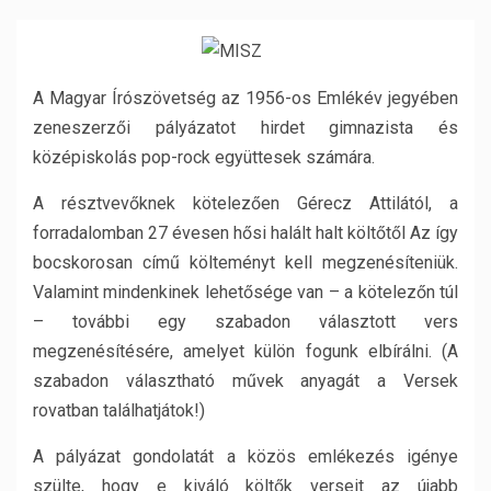
A Magyar Írószövetség az 1956-os Emlékév jegyében
zeneszerzői pályázatot hirdet gimnazista és
középiskolás pop-rock együttesek számára.
A résztvevőknek kötelezően Gérecz Attilától, a
forradalomban 27 évesen hősi halált halt költőtől Az így
bocskorosan című költeményt kell megzenésíteniük.
Valamint mindenkinek lehetősége van – a kötelezőn túl
– további egy szabadon választott vers
megzenésítésére, amelyet külön fogunk elbírálni. (A
szabadon választható művek anyagát a Versek
rovatban találhatjátok!)
A pályázat gondolatát a közös emlékezés igénye
szülte, hogy e kiváló költők verseit az újabb