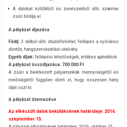
A dalokat költőkből és zenészekből álló szakmai
zsűri bírálja el.
A pályázat díjazása
Fődíj:
3 dalból álló stúdiófelvétel, fellépés a nyilvános
döntőn, hangszervásárlási utalvány
Egyéb díjak:
fellépési lehetőségek, értékes ajándékok
A pályázat összdíjazása:
700.000 Ft
A zsűri a beérkezett pályamunkák mennyiségétől és
minőségétől függően dönti el, hogy összesen hány
díjat oszt ki.
A pályázat ütemezése
Az elkészült dalok beküldésének határideje: 2016.
szeptember 15.
A pályázat elbírálásának határideje: 2016. október 15.