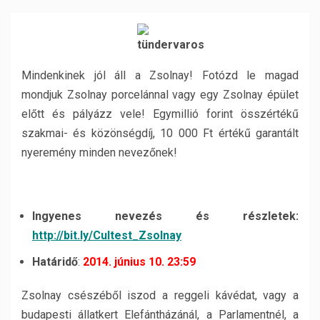
Mindenkinek jól áll a Zsolnay! Fotózd le magad
mondjuk Zsolnay porcelánnal vagy egy Zsolnay épület
előtt és pályázz vele! Egymillió forint összértékű
szakmai- és közönségdíj, 10 000 Ft értékű garantált
nyeremény minden nevezőnek!
Ingyenes nevezés és részletek:
http://bit.ly/Cultest_Zsolnay
Határidő
:
2014. június 10. 23:59
Zsolnay csészéből iszod a reggeli kávédat, vagy a
budapesti állatkert Elefántházánál, a Parlamentnél, a