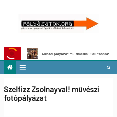
ázat
Alkotói pályázat multimédia-kiállításhoz
Szelfizz Zsolnayval! művészi
fotópályázat