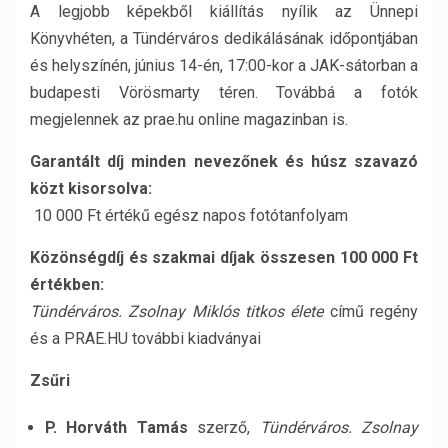
A legjobb képekből kiállítás nyílik az Ünnepi
Könyvhéten, a Tündérváros dedikálásának időpontjában
és helyszínén, június 14-én, 17:00-kor a JAK-sátorban a
budapesti Vörösmarty téren. Továbbá a fotók
megjelennek az prae.hu online magazinban is.
Garantált díj minden nevezőnek és húsz szavazó
közt kisorsolva:
10 000 Ft értékű egész napos fotótanfolyam
Közönségdíj és szakmai díjak összesen 100 000 Ft
értékben:
Tündérváros. Zsolnay Miklós titkos élete
című regény
és a PRAE.HU további kiadványai
Zsűri
P. Horváth Tamás
szerző,
Tündérváros. Zsolnay