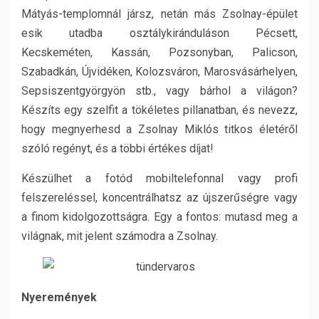
Mátyás-templomnál jársz, netán más Zsolnay-épület
esik utadba osztálykiránduláson Pécsett,
Kecskeméten, Kassán, Pozsonyban, Palicson,
Szabadkán, Újvidéken, Kolozsváron, Marosvásárhelyen,
Sepsiszentgyörgyön stb., vagy bárhol a világon?
Készíts egy szelfit a tökéletes pillanatban, és nevezz,
hogy megnyerhesd a Zsolnay Miklós titkos életéről
szóló regényt, és a többi értékes díjat!
Készülhet a fotód mobiltelefonnal vagy profi
felszereléssel, koncentrálhatsz az újszerűségre vagy
a finom kidolgozottságra. Egy a fontos: mutasd meg a
világnak, mit jelent számodra a Zsolnay.
Nyeremények