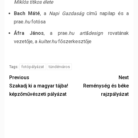
Miklós titkos élete
Bach Máté
, a
Napi Gazdaság
című napilap és a
prae
.hu
fotósa
Áfra János
, a prae
.hu art&design
rovatának
vezetője, a
kulter.hu
főszerkesztője
fotópályázat
tündérváros
Tags:
Previous
Next
Szakadj ki a magyar tájba!
Reménység és béke
képzőművészeti pályázat
rajzpályázat