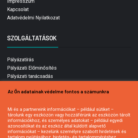
Impresszum
Kapcsolat
Adatvédelmi Nyilatkozat
SZOLGÁLTATÁSOK
Pályázatírás
Pályázati Előminősítés
Pályázati tanácsadás
Pályázatírás vállalkozásoknak
Az Ön adatainak védelme fontos a számunkra
Mezőgazdasági pályázatírás
Pályázatírás magánszemélyeknek
Mi és a partnereink információkat – például sütiket –
Pályázatírás civil szervezeteknek
tárolunk egy eszközön vagy hozzáférünk az eszközön tárolt
Pályázatírás önkormányzatoknak
információkhoz, és személyes adatokat – például egyedi
azonosítókat és az eszköz által küldött alapvető
Pályázatfigyelés
információkat – kezelünk személyre szabott hirdetések és
Specifikus pályázatfigyelés vagy hírlevél
tartalom nyújtásához, hirdetés- és tartalomméréshez,