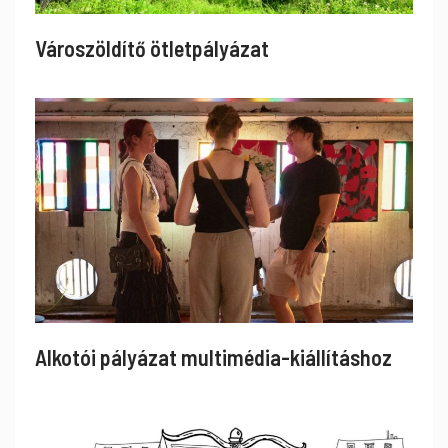
Városzöldítő ötletpályázat
Alkotói pályázat multimédia-kiállításhoz