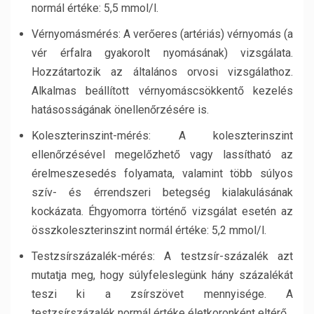
normál értéke: 5,5 mmol/l.
Vérnyomásmérés: A verőeres (artériás) vérnyomás (a
vér érfalra gyakorolt nyomásának) vizsgálata.
Hozzátartozik az általános orvosi vizsgálathoz.
Alkalmas beállított vérnyomáscsökkentő kezelés
hatásosságának önellenőrzésére is.
Koleszterinszint-mérés: A koleszterinszint
ellenőrzésével megelőzhető vagy lassítható az
érelmeszesedés folyamata, valamint több súlyos
szív- és érrendszeri betegség kialakulásának
kockázata. Éhgyomorra történő vizsgálat esetén az
összkoleszterinszint normál értéke: 5,2 mmol/l.
Testzsírszázalék-mérés: A testzsír-százalék azt
mutatja meg, hogy súlyfeleslegünk hány százalékát
teszi ki a zsírszövet mennyisége. A
testzsírszázalék normál értéke életkoronként eltérő.