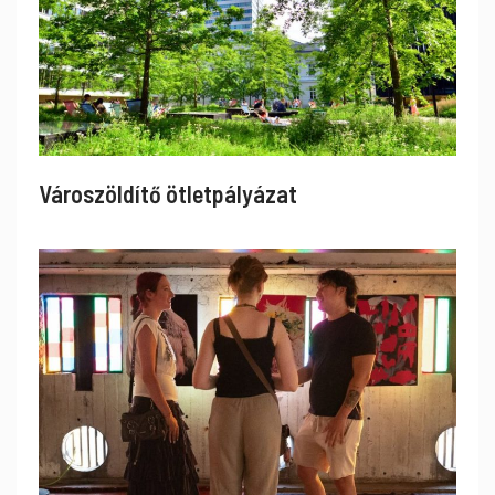
Városzöldítő ötletpályázat