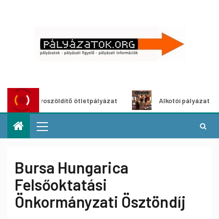
Városzöldítő ötletpályázat
Alkotói pályázat multiméd
Bursa Hungarica
Felsőoktatási
Önkormányzati Ösztöndíj