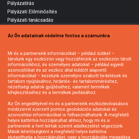
Pályázatírás
Pályázati Előminősítés
Pályázati tanácsadás
Pályázatírás vállalkozásoknak
Az Ön adatainak védelme fontos a számunkra
Mezőgazdasági pályázatírás
Pályázatírás magánszemélyeknek
Mi és a partnereink információkat – például sütiket –
Pályázatírás civil szervezeteknek
tárolunk egy eszközön vagy hozzáférünk az eszközön tárolt
Pályázatírás önkormányzatoknak
információkhoz, és személyes adatokat – például egyedi
azonosítókat és az eszköz által küldött alapvető
Pályázatfigyelés
információkat – kezelünk személyre szabott hirdetések és
Specifikus pályázatfigyelés vagy hírlevél
tartalom nyújtásához, hirdetés- és tartalomméréshez,
nézettségi adatok gyűjtéséhez, valamint termékek
kifejlesztéséhez és a termékek javításához.
PÁLYÁZATFIGYELŐ
Az Ön engedélyével mi és a partnereink eszközleolvasásos
módszerrel szerzett pontos geolokációs adatokat és
azonosítási információkat is felhasználhatunk. A megfelelő
helyre kattintva hozzájárulhat ahhoz, hogy mi és a
Pályázatok magánszemélyeknek
partnereink a fent leírtak szerint adatkezelést végezzünk.
Pályázatok civil szervezeteknek
Másik lehetőségként a megfelelő helyre kattintva
elutasíthatja a hozzájárulást, vagy a hozzájárulás megadása
Pályázatok vállalkozásoknak