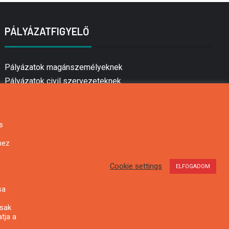
PÁLYÁZATFIGYELŐ
Pályázatok magánszemélyeknek
Pályázatok civil szervezeteknek
Pályázatok vállalkozásoknak
Önkormányzati pályázatok
Mezőgazdasági pályázatok
s
Falusi turizmus pályázatok
hez
Napelem pályázatok
GINOP pályázatok
Cookie settings
ELFOGADOM
sa
csak
tja a