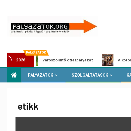
PÁLYÁZATOK
Városzöldítő ötletpályázat
Alkotói pályázat
2026
PÁLYÁZATOK
SZOLGÁLTATÁSOK
K
etikk