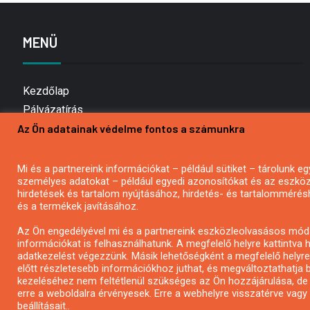
MENÜ
Kezdőlap
Pályázatírás
Az Ön adatainak védelme fontos a számunkra
Bemutatkozás
Médiaajánlat
Hírlevél feliratkozás
Mi és a partnereink információkat – például sütiket – tárolunk
személyes adatokat – például egyedi azonosítókat és az eszköz 
Impresszum
hirdetések és tartalom nyújtásához, hirdetés- és tartalommérés
Kapcsolat
és a termékek javításához.
Adatvédelmi Nyilatkozat
Az Ön engedélyével mi és a partnereink eszközleolvasásos móds
információkat is felhasználhatunk. A megfelelő helyre kattintva h
adatkezelést végezzünk. Másik lehetőségként a megfelelő helyre 
előtt részletesebb információkhoz juthat, és megváltoztathatja b
kezeléséhez nem feltétlenül szükséges az Ön hozzájárulása, de jog
erre a weboldalra érvényesek. Erre a webhelyre visszatérve vag
beállításait..