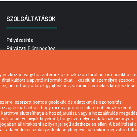
SZOLGÁLTATÁSOK
Pályázatírás
Pályázati Előminősítés
Pályázati tanácsadás
Pályázatírás vállalkozásoknak
Mezőgazdasági pályázatírás
 egy eszközön vagy hozzáférünk az eszközön tárolt információkhoz, é
által küldött alapvető információkat – kezelünk személyre szabott
Pályázatírás magánszemélyeknek
hez, nézettségi adatok gyűjtéséhez, valamint termékek kifejlesztésé
Pályázatírás civil szervezeteknek
Pályázatírás önkormányzatoknak
zerrel szerzett pontos geolokációs adatokat és azonosítási
Pályázatfigyelés
ozzájárulhat ahhoz, hogy mi és a partnereink a fent leírtak szerint
kattintva elutasíthatja a hozzájárulást, vagy a hozzájárulás megadá
Specifikus pályázatfigyelés vagy hírlevél
eállításait. Felhívjuk figyelmét, hogy személyes adatainak bizonyos
ában áll tiltakozni az ilyen jellegű adatkezelés ellen. A beállításai 
y az adatvédelmi szabályzatunk segítségével bármikor megváltoztatha
Copyright © All rights reserved.