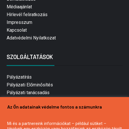
Médiaajánlat
Hírlevél feliratkozás
Impresszum
Kapcsolat
Adatvédelmi Nyilatkozat
SZOLGÁLTATÁSOK
Pályázatírás
Pályázati Előminősítés
Pályázati tanácsadás
Pályázatírás vállalkozásoknak
Az Ön adatainak védelme fontos a számunkra
Mezőgazdasági pályázatírás
Pályázatírás magánszemélyeknek
Mi és a partnereink információkat – például sütiket –
Pályázatírás civil szervezeteknek
tárolunk egy eszközön vagy hozzáférünk az eszközön tárolt