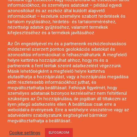
Pályázatírás önkormányzatoknak
információkhoz, és személyes adatokat – például egyedi
azonosítókat és az eszköz által küldött alapvető
Pályázatfigyelés
információkat – kezelünk személyre szabott hirdetések és
Specifikus pályázatfigyelés vagy hírlevél
tartalom nyújtásához, hirdetés- és tartalomméréshez,
nézettségi adatok gyűjtéséhez, valamint termékek
kifejlesztéséhez és a termékek javításához.
PÁLYÁZATFIGYELŐ
Az Ön engedélyével mi és a partnereink eszközleolvasásos
módszerrel szerzett pontos geolokációs adatokat és
azonosítási információkat is felhasználhatunk. A megfelelő
helyre kattintva hozzájárulhat ahhoz, hogy mi és a
Pályázatok magánszemélyeknek
partnereink a fent leírtak szerint adatkezelést végezzünk.
Pályázatok civil szervezeteknek
Másik lehetőségként a megfelelő helyre kattintva
elutasíthatja a hozzájárulást, vagy a hozzájárulás megadása
Pályázatok vállalkozásoknak
előtt részletesebb információkhoz juthat, és
Önkormányzati pályázatok
megváltoztathatja beállításait. Felhívjuk figyelmét, hogy
személyes adatainak bizonyos kezeléséhez nem feltétlenül
Mezőgazdasági pályázatok
szükséges az Ön hozzájárulása, de jogában áll tiltakozni az
Falusi turizmus pályázatok
ilyen jellegű adatkezelés ellen. A beállításai csak erre a
weboldalra érvényesek. Erre a webhelyre visszatérve vagy az
Napelem pályázatok
adatvédelmi szabályzatunk segítségével bármikor
GINOP pályázatok
megváltoztathatja a beállításait..
Cookie settings
ELFOGADOM