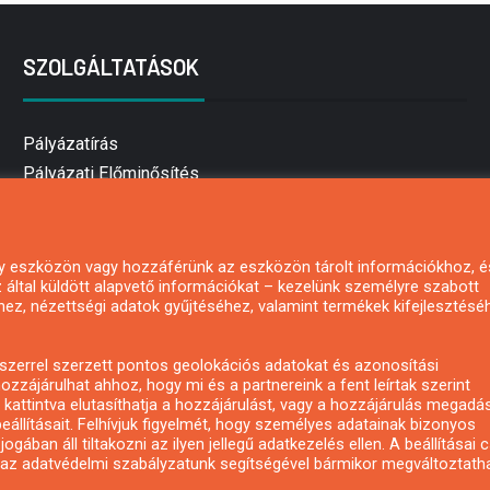
SZOLGÁLTATÁSOK
Pályázatírás
Pályázati Előminősítés
Pályázati tanácsadás
Pályázatírás vállalkozásoknak
Mezőgazdasági pályázatírás
 egy eszközön vagy hozzáférünk az eszközön tárolt információkhoz, é
által küldött alapvető információkat – kezelünk személyre szabott
Pályázatírás magánszemélyeknek
hez, nézettségi adatok gyűjtéséhez, valamint termékek kifejlesztésé
Pályázatírás civil szervezeteknek
Pályázatírás önkormányzatoknak
zerrel szerzett pontos geolokációs adatokat és azonosítási
Pályázatfigyelés
ozzájárulhat ahhoz, hogy mi és a partnereink a fent leírtak szerint
kattintva elutasíthatja a hozzájárulást, vagy a hozzájárulás megadá
Specifikus pályázatfigyelés vagy hírlevél
eállításait. Felhívjuk figyelmét, hogy személyes adatainak bizonyos
ában áll tiltakozni az ilyen jellegű adatkezelés ellen. A beállításai 
y az adatvédelmi szabályzatunk segítségével bármikor megváltoztatha
Copyright © All rights reserved.