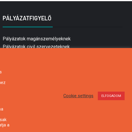
PÁLYÁZATFIGYELŐ
Pályázatok magánszemélyeknek
Pályázatok civil szervezeteknek
Pályázatok vállalkozásoknak
Önkormányzati pályázatok
Mezőgazdasági pályázatok
s
Falusi turizmus pályázatok
hez
Napelem pályázatok
GINOP pályázatok
Cookie settings
ELFOGADOM
sa
csak
tja a