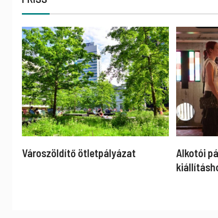
Városzöldítő ötletpályázat
Alkotói p
kiállításh