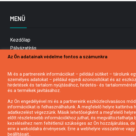
MENÜ
Kezdőlap
Pályázatírás
Az Ön adatainak védelme fontos a számunkra
Bemutatkozás
Médiaajánlat
Hírlevél feliratkozás
Mi és a partnereink információkat – például sütiket – tárolunk
személyes adatokat – például egyedi azonosítókat és az eszköz 
Impresszum
hirdetések és tartalom nyújtásához, hirdetés- és tartalommérés
Kapcsolat
és a termékek javításához.
Adatvédelmi Nyilatkozat
Az Ön engedélyével mi és a partnereink eszközleolvasásos móds
információkat is felhasználhatunk. A megfelelő helyre kattintva h
adatkezelést végezzünk. Másik lehetőségként a megfelelő helyre 
előtt részletesebb információkhoz juthat, és megváltoztathatja b
kezeléséhez nem feltétlenül szükséges az Ön hozzájárulása, de jog
erre a weboldalra érvényesek. Erre a webhelyre visszatérve vag
beállításait..