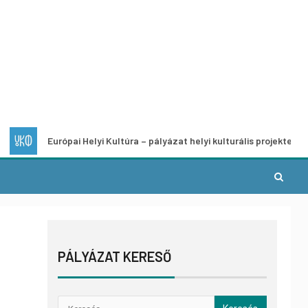
Európai Helyi Kultúra – pályázat helyi kulturális projektek fejlesztés
PÁLYÁZAT KERESŐ