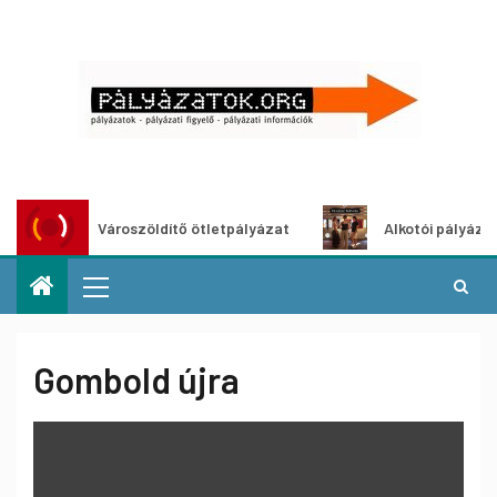
Városzöldítő ötletpályázat
Alkotói pályázat mult
Gombold újra