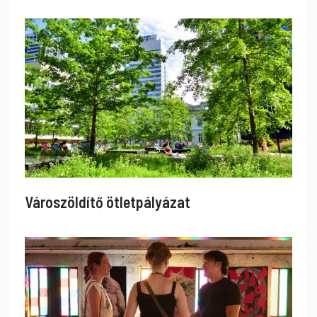
Városzöldítő ötletpályázat