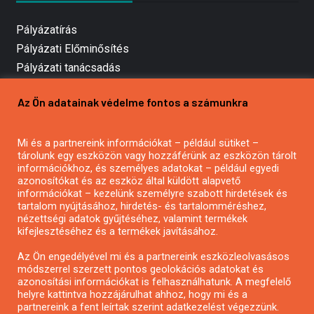
Pályázatírás
Pályázati Előminősítés
Pályázati tanácsadás
Pályázatírás vállalkozásoknak
Az Ön adatainak védelme fontos a számunkra
Mezőgazdasági pályázatírás
Pályázatírás magánszemélyeknek
Mi és a partnereink információkat – például sütiket –
Pályázatírás civil szervezeteknek
tárolunk egy eszközön vagy hozzáférünk az eszközön tárolt
Pályázatírás önkormányzatoknak
információkhoz, és személyes adatokat – például egyedi
azonosítókat és az eszköz által küldött alapvető
Pályázatfigyelés
információkat – kezelünk személyre szabott hirdetések és
Specifikus pályázatfigyelés vagy hírlevél
tartalom nyújtásához, hirdetés- és tartalomméréshez,
nézettségi adatok gyűjtéséhez, valamint termékek
kifejlesztéséhez és a termékek javításához.
PÁLYÁZATFIGYELŐ
Az Ön engedélyével mi és a partnereink eszközleolvasásos
módszerrel szerzett pontos geolokációs adatokat és
azonosítási információkat is felhasználhatunk. A megfelelő
helyre kattintva hozzájárulhat ahhoz, hogy mi és a
Pályázatok magánszemélyeknek
partnereink a fent leírtak szerint adatkezelést végezzünk.