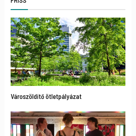
FRISS
Városzöldítő ötletpályázat