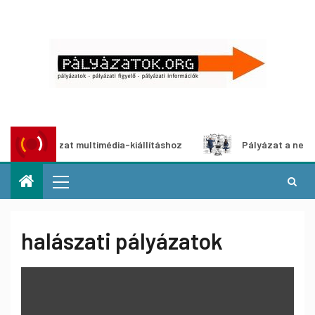
ói pályázat multimédia-kiállításhoz
Pályázat a nemek köz
halászati pályázatok