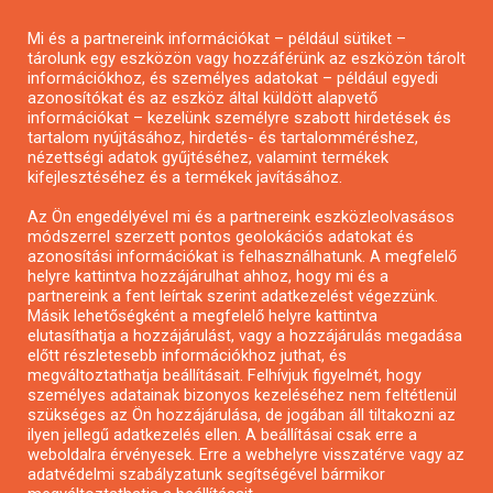
Pályázatírás magánszemélyeknek
Mi és a partnereink információkat – például sütiket –
Pályázatírás civil szervezeteknek
tárolunk egy eszközön vagy hozzáférünk az eszközön tárolt
Pályázatírás önkormányzatoknak
információkhoz, és személyes adatokat – például egyedi
azonosítókat és az eszköz által küldött alapvető
Pályázatfigyelés
információkat – kezelünk személyre szabott hirdetések és
Specifikus pályázatfigyelés vagy hírlevél
tartalom nyújtásához, hirdetés- és tartalomméréshez,
nézettségi adatok gyűjtéséhez, valamint termékek
kifejlesztéséhez és a termékek javításához.
PÁLYÁZATFIGYELŐ
Az Ön engedélyével mi és a partnereink eszközleolvasásos
módszerrel szerzett pontos geolokációs adatokat és
azonosítási információkat is felhasználhatunk. A megfelelő
helyre kattintva hozzájárulhat ahhoz, hogy mi és a
Pályázatok magánszemélyeknek
partnereink a fent leírtak szerint adatkezelést végezzünk.
Pályázatok civil szervezeteknek
Másik lehetőségként a megfelelő helyre kattintva
elutasíthatja a hozzájárulást, vagy a hozzájárulás megadása
Pályázatok vállalkozásoknak
előtt részletesebb információkhoz juthat, és
Önkormányzati pályázatok
megváltoztathatja beállításait. Felhívjuk figyelmét, hogy
személyes adatainak bizonyos kezeléséhez nem feltétlenül
Mezőgazdasági pályázatok
szükséges az Ön hozzájárulása, de jogában áll tiltakozni az
Falusi turizmus pályázatok
ilyen jellegű adatkezelés ellen. A beállításai csak erre a
weboldalra érvényesek. Erre a webhelyre visszatérve vagy az
Napelem pályázatok
adatvédelmi szabályzatunk segítségével bármikor
GINOP pályázatok