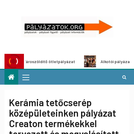
Városzöldítő ötletpályázat
Alkotói pályázat multimé
Kerámia tetőcserép
középületeinken pályázat
Creaton termékekkel
tervezett és megvalósított