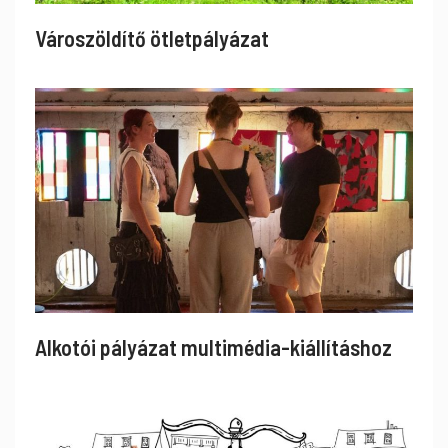
Városzöldítő ötletpályázat
Alkotói pályázat multimédia-kiállításhoz