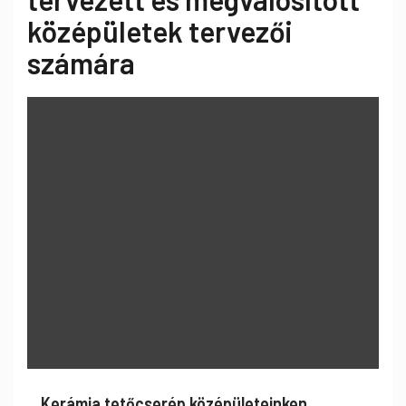
középületek tervezői
számára
Kerámia tetőcserép középületeinken