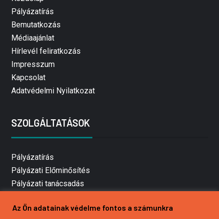
Pályázatírás
Bemutatkozás
Médiaajánlat
Hírlevél feliratkozás
Impresszum
Kapcsolat
Adatvédelmi Nyilatkozat
SZOLGÁLTATÁSOK
Pályázatírás
Pályázati Előminősítés
Pályázati tanácsadás
Pályázatírás vállalkozásoknak
Az Ön adatainak védelme fontos a számunkra
Mezőgazdasági pályázatírás