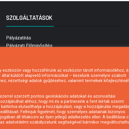
SZOLGÁLTATÁSOK
Pályázatírás
Pályázati Előminősítés
Pályázati tanácsadás
Pályázatírás vállalkozásoknak
Mezőgazdasági pályázatírás
 egy eszközön vagy hozzáférünk az eszközön tárolt információkhoz, é
által küldött alapvető információkat – kezelünk személyre szabott
Pályázatírás magánszemélyeknek
hez, nézettségi adatok gyűjtéséhez, valamint termékek kifejlesztésé
Pályázatírás civil szervezeteknek
Pályázatírás önkormányzatoknak
zerrel szerzett pontos geolokációs adatokat és azonosítási
Pályázatfigyelés
ozzájárulhat ahhoz, hogy mi és a partnereink a fent leírtak szerint
kattintva elutasíthatja a hozzájárulást, vagy a hozzájárulás megadá
Specifikus pályázatfigyelés vagy hírlevél
eállításait. Felhívjuk figyelmét, hogy személyes adatainak bizonyos
ában áll tiltakozni az ilyen jellegű adatkezelés ellen. A beállításai 
y az adatvédelmi szabályzatunk segítségével bármikor megváltoztatha
Copyright © All rights reserved.