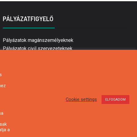
PÁLYÁZATFIGYELŐ
Pályázatok magánszemélyeknek
Pályázatok civil szervezeteknek
Pályázatok vállalkozásoknak
Önkormányzati pályázatok
Mezőgazdasági pályázatok
s
Falusi turizmus pályázatok
hez
Napelem pályázatok
GINOP pályázatok
Cookie settings
ELFOGADOM
sa
csak
tja a