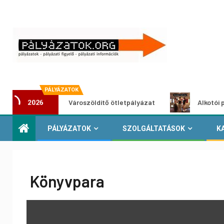
PÁLYÁZATOK
Városzöldítő ötletpályázat
Alkotói pályázat m
2026
PÁLYÁZATOK
SZOLGÁLTATÁSOK
K
Könyvpara