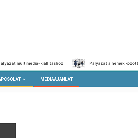
ultimédia-kiállításhoz
Pályázat a nemek közötti egyenlős
APCSOLAT
MÉDIAAJÁNLAT