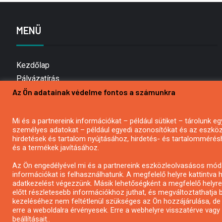
MENÜ
Kezdőlap
Pályázatírás
Az Ön adatainak védelme fontos a számunkra
Bemutatkozás
Médiaajánlat
Hírlevél feliratkozás
Mi és a partnereink információkat – például sütiket – tárolunk
személyes adatokat – például egyedi azonosítókat és az eszköz 
Impresszum
hirdetések és tartalom nyújtásához, hirdetés- és tartalommérés
Kapcsolat
és a termékek javításához.
Adatvédelmi Nyilatkozat
Az Ön engedélyével mi és a partnereink eszközleolvasásos móds
információkat is felhasználhatunk. A megfelelő helyre kattintva h
adatkezelést végezzünk. Másik lehetőségként a megfelelő helyre 
előtt részletesebb információkhoz juthat, és megváltoztathatja b
kezeléséhez nem feltétlenül szükséges az Ön hozzájárulása, de jog
erre a weboldalra érvényesek. Erre a webhelyre visszatérve vag
beállításait..