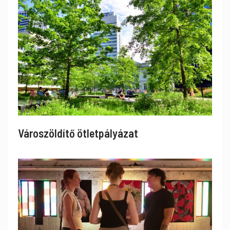
Városzöldítő ötletpályázat