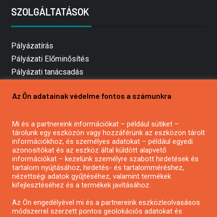
SZOLGÁLTATÁSOK
Pályázatírás
Pályázati Előminősítés
Pályázati tanácsadás
Pályázatírás vállalkozásoknak
Az Ön adatainak védelme fontos a számunkra
Mezőgazdasági pályázatírás
Pályázatírás magánszemélyeknek
Mi és a partnereink információkat – például sütiket –
Pályázatírás civil szervezeteknek
tárolunk egy eszközön vagy hozzáférünk az eszközön tárolt
Pályázatírás önkormányzatoknak
információkhoz, és személyes adatokat – például egyedi
azonosítókat és az eszköz által küldött alapvető
Pályázatfigyelés
információkat – kezelünk személyre szabott hirdetések és
Specifikus pályázatfigyelés vagy hírlevél
tartalom nyújtásához, hirdetés- és tartalomméréshez,
nézettségi adatok gyűjtéséhez, valamint termékek
kifejlesztéséhez és a termékek javításához.
PÁLYÁZATFIGYELŐ
Az Ön engedélyével mi és a partnereink eszközleolvasásos
módszerrel szerzett pontos geolokációs adatokat és