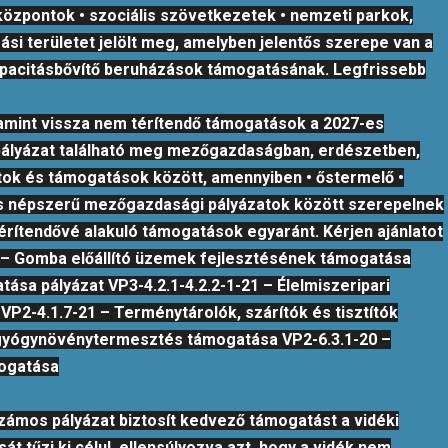
ó központok • szociális szövetkezetek • nemzeti parkok,
ási területet jelölt meg, amelyben jelentős szerepe van a
kapacitásbővítő beruházások támogatásának. Legfrissebb
lamint vissza nem térítendő támogatások a 2027-es
pályázat található meg mezőgazdaságban, erdészetben,
tok és támogatások között, amennyiben • őstermelő •
j és népszerű mezőgazdasági pályázatok között szerepelnek
érítendővé alakuló támogatások egyaránt. Kérjen ajánlatot
et – Gomba előállító üzemek fejlesztésének támogatása
ása pályázat VP3-4.2.1-4.2.2-1-21 – Élelmiszeripari
P2-4.1.7-21 – Terménytárolók, szárítók és tisztítók
és gyógynövénytermesztés támogatása VP2-6.3.1-20 –
mogatása
zámos pályázat biztosít kedvező támogatást a vidéki
t tűzi ki célul, ellensúlyozva azt, hogy a vidék nem