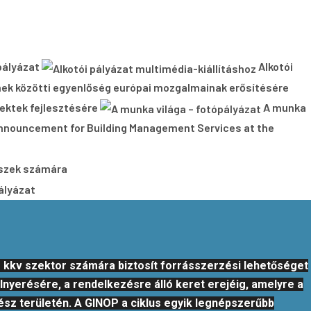
pályázat
Alkotói
ek közötti egyenlőség európai mozgalmainak erősítésére
ojektek fejlesztésére
A munka
nnouncement for Building Management Services at the
észek számára
ályázat
 kkv szektor számára biztosít forrásszerzési lehetőséget
nyerésére, a rendelkezésre álló keret erejéig, amelyre a
ész területén. A GINOP a ciklus egyik legnépszerűbb