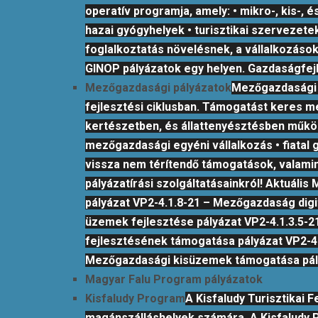
operatív programja, amely: • mikro-, kis-, 
hazai gyógyhelyek • turisztikai szervezete
foglalkoztatás növelésnek, a vállalkozás
GINOP pályázatok egy helyen. Gazdaságfejl
Mezőgazdasági pályázatok
Mezőgazdasági p
fejlesztési ciklusban. Támogatást keres 
kertészetben, és állattenyésztésben műkö
mezőgazdasági egyéni vállalkozás • fiatal
vissza nem térítendő támogatások, valamin
pályázatírási szolgáltatásainkról! Aktuál
pályázat VP2-4.1.8-21 – Mezőgazdaság digit
üzemek fejlesztése pályázat VP2-4.1.3.5-2
fejlesztésének támogatása pályázat VP2-4.
Mezőgazdasági kisüzemek támogatása pályá
Magyar Falu Program pályázatok
Kisfaludy Program
A Kisfaludy Turisztikai
magánszálláshelyek számára. A Kisfaludy Pál