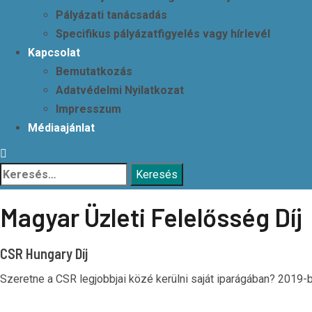
Pályázati tanácsadás
Specifikus pályázatfigyelés vagy hírlevél
Kapcsolat
Bemutatkozás
Adatvédelmi Nyilatkozat
Impresszum
Médiaajánlat
Keresés:
Magyar Üzleti Felelősség Díj
CSR Hungary Díj
Szeretne a CSR legjobbjai közé kerülni saját iparágában? 2019-b