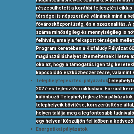
részesülhetett a korábbi fejlesztési ciklus
térségei is népszerűvé válnának mind a bel
fővárosközpontúság, és a szezonalitás. A
száma minőségileg és mennyiségileg is növe
felhívás, amely a felkapott térségek melle
Program keretében a Kisfaludy Pályázat 6
magánszálláshelyet üzemeltetnek illetve a
oka az, hogy a támogatás igen tág keretekb
kapcsolódó eszközbeszerzésre, valamint k
Telephelyfejlesztési pályázatok
Telephelyfe
2027-es fejlesztési ciklusban. Forrást ke
különböző Telephelyfejlesztési pályázatok 
telephelyeik bővítése, korszerűsítése által
helyen találja meg a legfontosabb tudniva
egy helyen! Készüljön fel időben a kedvez
Energetikai pályázatok