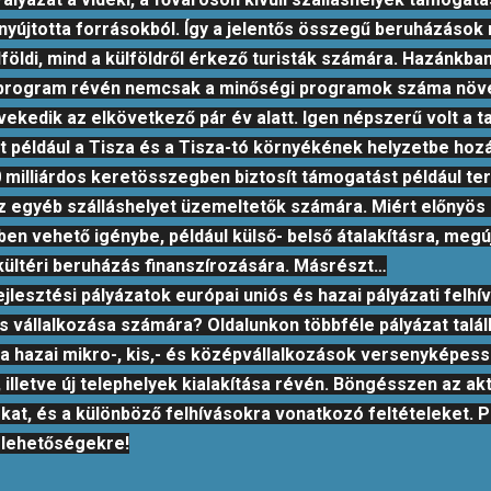
 nyújtotta forrásokból. Így a jelentős összegű beruházások 
földi, mind a külföldről érkező turisták számára. Hazánkba
 program révén nemcsak a minőségi programok száma növek
kedik az elkövetkező pár év alatt. Igen népszerű volt a ta
tt például a Tisza és a Tisza-tó környékének helyzetbe hoz
0 milliárdos keretösszegben biztosít támogatást például 
z egyéb szálláshelyet üzemeltetők számára. Miért előnyös a
en vehető igénybe, például külső- belső átalakításra, megú
ültéri beruházás finanszírozására. Másrészt…
jlesztési pályázatok európai uniós és hazai pályázati felh
res vállalkozása számára? Oldalunkon többféle pályázat tal
a hazai mikro-, kis,- és középvállalkozások versenyképess
, illetve új telephelyek kialakítása révén. Böngésszen az a
lókat, és a különböző felhívásokra vonatkozó feltételeket.
ő lehetőségekre!