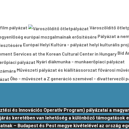
dfilm pályázat
Városzöldítő ötlet
Pályázat a nem
Európai Helyi Kultúra – pályázat helyi kulturális pr
Bid A
Nyári diákmunka – munkaerőpiaci pályázat
Művészeti pályázat és kiállítássorozat fővárosi műv
Öko – művészet a Z generáció szemével – divattervezői p
tési és Innovációs Operatív Program) pályázatai a magyar
eljárás keretében van lehetőség a különböző támogatások el
zhatnak – Budapest és Pest megye kivételével az ország eg