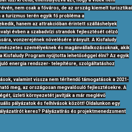
révén, nem csak a főváros, de az ország kiemelt turisztikai
n a turizmus terén egyik fő probléma a
edik, hanem az attrakcióban érintett szálláshelyek
valyi évben a szabadvízi strandok fejlesztését célzó
ására, vonzerejének növelésére irányult. A Kisfaludy
természetes személyeknek és magánvállalkozásoknak, akik
 Kisfaludy Program nyújtotta lehetőséggel élni? Az egyik
juló energia rendszer- telepítésre, szolgáltatáshoz
ívások, valamint vissza nem térítendő támogatások a 2021-
álható meg, az országosan megvalósuló fejlesztésekre. A
égét, üzleti környezetét javítják a már meglévő
ktuális pályázatok és felhívások között! Oldalunkon egy
 Pályázatírót keres? Pályázatírás és projektmenedzsment