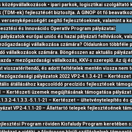
és középvállalkozások • ipari parkok, logisztikai szolgáltat
k (TDM-ek) fejlesztését biztosítja. A GINOP öt fő beavatkoz
ok versenyképességét segítő fejlesztéseknek, valamint a 
esztési és Innovációs Operatív Program pályázatai:
ályázatok európai uniós és hazai pályázati felhívások, va
mezőgazdasági vállalkozása számára? Oldalunkon többféle 
dő vállalkozások számára. Böngésszen az aktuális pályáza
 gazda • mezőgazdasági vállalkozás, KKV-s szereplő. Az ú
t visszatérítendő, és adott feltételek mentén vissza nem t
is Mezőgazdasági pályázatok 2022 VP2-4.1.3.4-21 – Kertész
ális átállásához kapcsolódó precíziós fejlesztések támogat
1 – Kertészeti üzemek megújításának támogatása pályázat V
1.3.2-4.1.3.3.-5.1.1-21 – Kertészet – ültetvénytelepítés 
zat VP2-4.1.1-20 – Állattartó telepek fejlesztésének tá
 Fejlesztési Program röviden Kisfaludy Program keretében s
yázat a vidéki, a fővároson kívüli szálláshelyek támogatásá