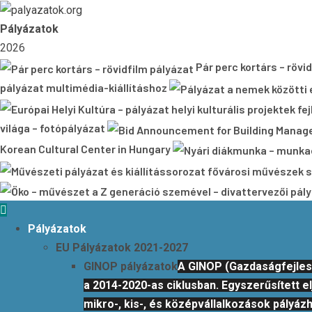
Skip
to
Pályázatok
content
2026
Pár perc kortárs – rövi
pályázat multimédia-kiállításhoz
világa – fotópályázat
Korean Cultural Center in Hungary
Primary
Menu
Pályázatok
EU Pályázatok 2021-2027
GINOP pályázatok
A GINOP (Gazdaságfejlesz
a 2014-2020-as ciklusban. Egyszerűsített 
mikro-, kis-, és középvállalkozások pályá