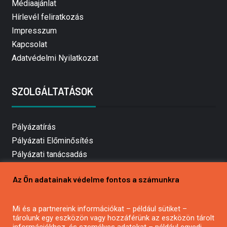
Médiaajánlat
Hírlevél feliratkozás
Impresszum
Kapcsolat
Adatvédelmi Nyilatkozat
SZOLGÁLTATÁSOK
Pályázatírás
Pályázati Előminősítés
Pályázati tanácsadás
Pályázatírás vállalkozásoknak
Az Ön adatainak védelme fontos a számunkra
Mezőgazdasági pályázatírás
Pályázatírás magánszemélyeknek
Mi és a partnereink információkat – például sütiket –
Pályázatírás civil szervezeteknek
tárolunk egy eszközön vagy hozzáférünk az eszközön tárolt
Pályázatírás önkormányzatoknak