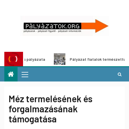
et közös pályázata
Pályázat fiatalok természettudomány
Méz termelésének és
forgalmazásának
támogatása