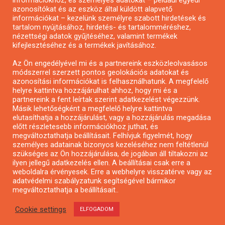
információkhoz, és személyes adatokat – például egyedi
azonosítókat és az eszköz által küldött alapvető
Pályázatfigyelés
információkat – kezelünk személyre szabott hirdetések és
Specifikus pályázatfigyelés vagy hírlevél
tartalom nyújtásához, hirdetés- és tartalomméréshez,
nézettségi adatok gyűjtéséhez, valamint termékek
kifejlesztéséhez és a termékek javításához.
PÁLYÁZATFIGYELŐ
Az Ön engedélyével mi és a partnereink eszközleolvasásos
módszerrel szerzett pontos geolokációs adatokat és
azonosítási információkat is felhasználhatunk. A megfelelő
helyre kattintva hozzájárulhat ahhoz, hogy mi és a
Pályázatok magánszemélyeknek
partnereink a fent leírtak szerint adatkezelést végezzünk.
Pályázatok civil szervezeteknek
Másik lehetőségként a megfelelő helyre kattintva
elutasíthatja a hozzájárulást, vagy a hozzájárulás megadása
Pályázatok vállalkozásoknak
előtt részletesebb információkhoz juthat, és
Önkormányzati pályázatok
megváltoztathatja beállításait. Felhívjuk figyelmét, hogy
személyes adatainak bizonyos kezeléséhez nem feltétlenül
Mezőgazdasági pályázatok
szükséges az Ön hozzájárulása, de jogában áll tiltakozni az
Falusi turizmus pályázatok
ilyen jellegű adatkezelés ellen. A beállításai csak erre a
weboldalra érvényesek. Erre a webhelyre visszatérve vagy az
Napelem pályázatok
adatvédelmi szabályzatunk segítségével bármikor
GINOP pályázatok
megváltoztathatja a beállításait..
Cookie settings
ELFOGADOM
Copyright © All rights reserved.