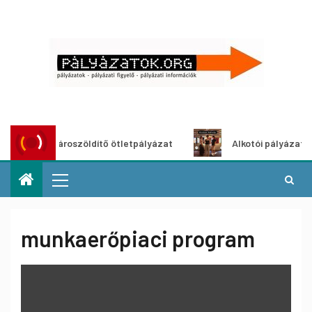
Városzöldítő ötletpályázat
Alkotói pályázat multim
munkaerőpiaci program