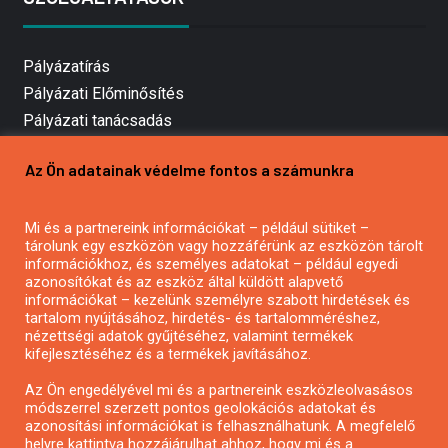
Pályázatírás
Pályázati Előminősítés
Pályázati tanácsadás
Pályázatírás vállalkozásoknak
Az Ön adatainak védelme fontos a számunkra
Mezőgazdasági pályázatírás
Pályázatírás magánszemélyeknek
Mi és a partnereink információkat – például sütiket –
Pályázatírás civil szervezeteknek
tárolunk egy eszközön vagy hozzáférünk az eszközön tárolt
Pályázatírás önkormányzatoknak
információkhoz, és személyes adatokat – például egyedi
azonosítókat és az eszköz által küldött alapvető
Pályázatfigyelés
információkat – kezelünk személyre szabott hirdetések és
Specifikus pályázatfigyelés vagy hírlevél
tartalom nyújtásához, hirdetés- és tartalomméréshez,
nézettségi adatok gyűjtéséhez, valamint termékek
kifejlesztéséhez és a termékek javításához.
PÁLYÁZATFIGYELŐ
Az Ön engedélyével mi és a partnereink eszközleolvasásos
módszerrel szerzett pontos geolokációs adatokat és
azonosítási információkat is felhasználhatunk. A megfelelő
helyre kattintva hozzájárulhat ahhoz, hogy mi és a
Pályázatok magánszemélyeknek