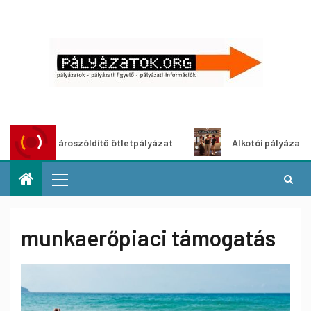
Városzöldítő ötletpályázat
Alkotói pályázat multim
munkaerőpiaci támogatás