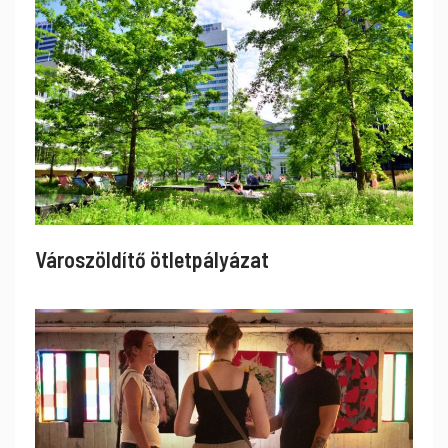
Városzöldítő ötletpályázat