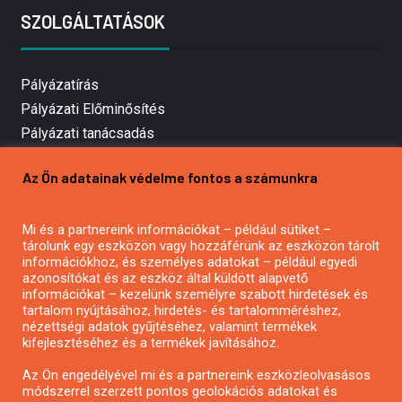
SZOLGÁLTATÁSOK
Pályázatírás
Pályázati Előminősítés
Pályázati tanácsadás
Pályázatírás vállalkozásoknak
Az Ön adatainak védelme fontos a számunkra
Mezőgazdasági pályázatírás
Pályázatírás magánszemélyeknek
Mi és a partnereink információkat – például sütiket –
Pályázatírás civil szervezeteknek
tárolunk egy eszközön vagy hozzáférünk az eszközön tárolt
Pályázatírás önkormányzatoknak
információkhoz, és személyes adatokat – például egyedi
azonosítókat és az eszköz által küldött alapvető
Pályázatfigyelés
információkat – kezelünk személyre szabott hirdetések és
Specifikus pályázatfigyelés vagy hírlevél
tartalom nyújtásához, hirdetés- és tartalomméréshez,
nézettségi adatok gyűjtéséhez, valamint termékek
kifejlesztéséhez és a termékek javításához.
PÁLYÁZATFIGYELŐ
Az Ön engedélyével mi és a partnereink eszközleolvasásos
módszerrel szerzett pontos geolokációs adatokat és