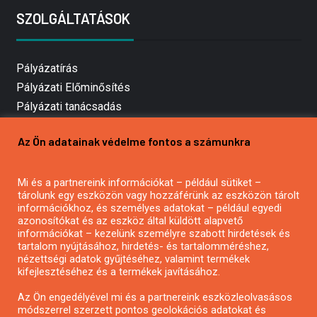
SZOLGÁLTATÁSOK
Pályázatírás
Pályázati Előminősítés
Pályázati tanácsadás
Pályázatírás vállalkozásoknak
Az Ön adatainak védelme fontos a számunkra
Mezőgazdasági pályázatírás
Pályázatírás magánszemélyeknek
Mi és a partnereink információkat – például sütiket –
Pályázatírás civil szervezeteknek
tárolunk egy eszközön vagy hozzáférünk az eszközön tárolt
Pályázatírás önkormányzatoknak
információkhoz, és személyes adatokat – például egyedi
azonosítókat és az eszköz által küldött alapvető
Pályázatfigyelés
információkat – kezelünk személyre szabott hirdetések és
Specifikus pályázatfigyelés vagy hírlevél
tartalom nyújtásához, hirdetés- és tartalomméréshez,
nézettségi adatok gyűjtéséhez, valamint termékek
kifejlesztéséhez és a termékek javításához.
PÁLYÁZATFIGYELŐ
Az Ön engedélyével mi és a partnereink eszközleolvasásos
módszerrel szerzett pontos geolokációs adatokat és