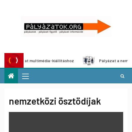
 pályázat multimédia-kiállításhoz
Pályázat a nemek közöt
nemzetközi ösztödíjak