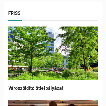
FRISS
Városzöldítő ötletpályázat