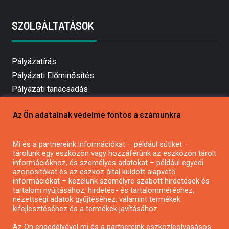
SZOLGÁLTATÁSOK
Pályázatírás
Pályázati Előminősítés
Pályázati tanácsadás
Pályázatírás vállalkozásoknak
Az Ön adatainak védelme fontos a számunkra
Mezőgazdasági pályázatírás
Pályázatírás magánszemélyeknek
Mi és a partnereink információkat – például sütiket –
Pályázatírás civil szervezeteknek
tárolunk egy eszközön vagy hozzáférünk az eszközön tárolt
Pályázatírás önkormányzatoknak
információkhoz, és személyes adatokat – például egyedi
azonosítókat és az eszköz által küldött alapvető
Pályázatfigyelés
információkat – kezelünk személyre szabott hirdetések és
Specifikus pályázatfigyelés vagy hírlevél
tartalom nyújtásához, hirdetés- és tartalomméréshez,
nézettségi adatok gyűjtéséhez, valamint termékek
kifejlesztéséhez és a termékek javításához.
PÁLYÁZATFIGYELŐ
Az Ön engedélyével mi és a partnereink eszközleolvasásos