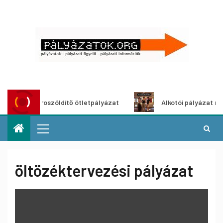
Városzöldítő ötletpályázat
Alkotói pályázat multiméd
öltözéktervezési pályázat