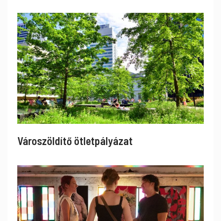
Városzöldítő ötletpályázat