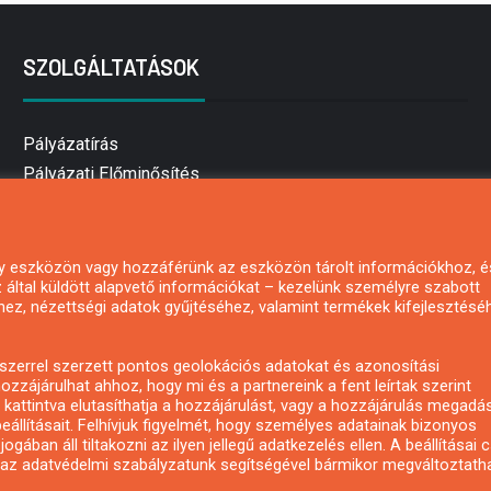
SZOLGÁLTATÁSOK
Pályázatírás
Pályázati Előminősítés
Pályázati tanácsadás
Pályázatírás vállalkozásoknak
Mezőgazdasági pályázatírás
 egy eszközön vagy hozzáférünk az eszközön tárolt információkhoz, é
által küldött alapvető információkat – kezelünk személyre szabott
Pályázatírás magánszemélyeknek
hez, nézettségi adatok gyűjtéséhez, valamint termékek kifejlesztésé
Pályázatírás civil szervezeteknek
Pályázatírás önkormányzatoknak
zerrel szerzett pontos geolokációs adatokat és azonosítási
Pályázatfigyelés
ozzájárulhat ahhoz, hogy mi és a partnereink a fent leírtak szerint
kattintva elutasíthatja a hozzájárulást, vagy a hozzájárulás megadá
Specifikus pályázatfigyelés vagy hírlevél
eállításait. Felhívjuk figyelmét, hogy személyes adatainak bizonyos
ában áll tiltakozni az ilyen jellegű adatkezelés ellen. A beállításai 
y az adatvédelmi szabályzatunk segítségével bármikor megváltoztatha
Copyright © All rights reserved.