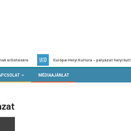
tésére
Európai Helyi Kultúra – pályázat helyi kulturális pr
APCSOLAT
MÉDIAAJÁNLAT
ázat