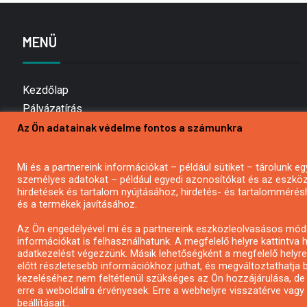
MENÜ
Kezdőlap
Pályázatírás
Az Ön adatainak védelme fontos a számunkra
Bemutatkozás
Médiaajánlat
Hírlevél feliratkozás
Mi és a partnereink információkat – például sütiket – tárolunk
személyes adatokat – például egyedi azonosítókat és az eszköz 
Impresszum
hirdetések és tartalom nyújtásához, hirdetés- és tartalommérés
Kapcsolat
és a termékek javításához.
Adatvédelmi Nyilatkozat
Az Ön engedélyével mi és a partnereink eszközleolvasásos móds
információkat is felhasználhatunk. A megfelelő helyre kattintva h
adatkezelést végezzünk. Másik lehetőségként a megfelelő helyre 
előtt részletesebb információkhoz juthat, és megváltoztathatja b
kezeléséhez nem feltétlenül szükséges az Ön hozzájárulása, de jog
erre a weboldalra érvényesek. Erre a webhelyre visszatérve vag
beállításait..