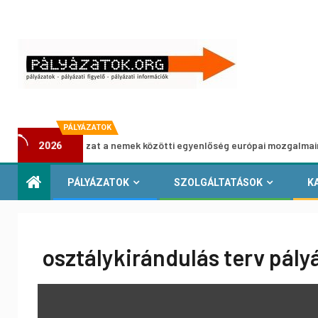
PÁLYÁZATOK
Pályázat a nemek közötti egyenlőség európai mozgalmainak erősí
2026
PÁLYÁZATOK
SZOLGÁLTATÁSOK
K
osztálykirándulás terv pály