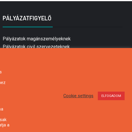
PÁLYÁZATFIGYELŐ
Pályázatok magánszemélyeknek
Pályázatok civil szervezeteknek
Pályázatok vállalkozásoknak
Önkormányzati pályázatok
Mezőgazdasági pályázatok
s
Falusi turizmus pályázatok
hez
Napelem pályázatok
GINOP pályázatok
Cookie settings
ELFOGADOM
sa
csak
tja a