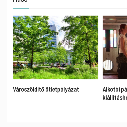
Városzöldítő ötletpályázat
Alkotói p
kiállításh