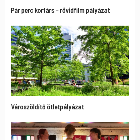
Pár perc kortárs – rövidfilm pályázat
Városzöldítő ötletpályázat