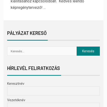
kiállításához kapcsolódóan. Kedves leendő
képregénytervező! ...
PÁLYÁZAT KERESŐ
HÍRLEVÉL FELIRATKOZÁS
Keresztnév
Vezetéknév