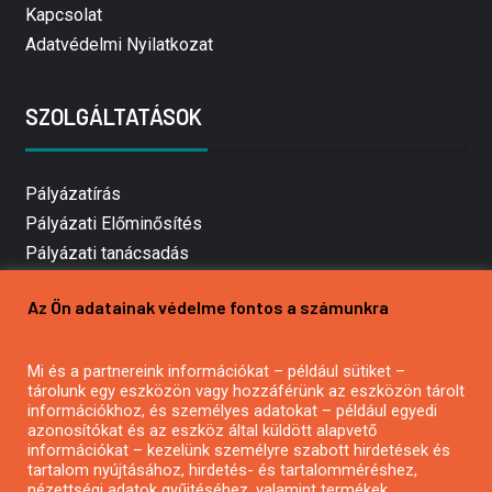
Kapcsolat
Adatvédelmi Nyilatkozat
SZOLGÁLTATÁSOK
Pályázatírás
Pályázati Előminősítés
Pályázati tanácsadás
Pályázatírás vállalkozásoknak
Az Ön adatainak védelme fontos a számunkra
Mezőgazdasági pályázatírás
Pályázatírás magánszemélyeknek
Mi és a partnereink információkat – például sütiket –
Pályázatírás civil szervezeteknek
tárolunk egy eszközön vagy hozzáférünk az eszközön tárolt
Pályázatírás önkormányzatoknak
információkhoz, és személyes adatokat – például egyedi
azonosítókat és az eszköz által küldött alapvető
Pályázatfigyelés
információkat – kezelünk személyre szabott hirdetések és
Specifikus pályázatfigyelés vagy hírlevél
tartalom nyújtásához, hirdetés- és tartalomméréshez,
nézettségi adatok gyűjtéséhez, valamint termékek