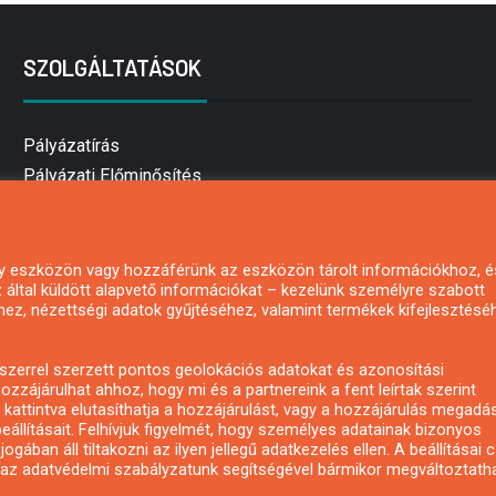
SZOLGÁLTATÁSOK
Pályázatírás
Pályázati Előminősítés
Pályázati tanácsadás
Pályázatírás vállalkozásoknak
Mezőgazdasági pályázatírás
 egy eszközön vagy hozzáférünk az eszközön tárolt információkhoz, é
által küldött alapvető információkat – kezelünk személyre szabott
Pályázatírás magánszemélyeknek
hez, nézettségi adatok gyűjtéséhez, valamint termékek kifejlesztésé
Pályázatírás civil szervezeteknek
Pályázatírás önkormányzatoknak
zerrel szerzett pontos geolokációs adatokat és azonosítási
Pályázatfigyelés
ozzájárulhat ahhoz, hogy mi és a partnereink a fent leírtak szerint
kattintva elutasíthatja a hozzájárulást, vagy a hozzájárulás megadá
Specifikus pályázatfigyelés vagy hírlevél
eállításait. Felhívjuk figyelmét, hogy személyes adatainak bizonyos
ában áll tiltakozni az ilyen jellegű adatkezelés ellen. A beállításai 
y az adatvédelmi szabályzatunk segítségével bármikor megváltoztatha
Copyright © All rights reserved.