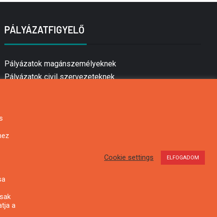
PÁLYÁZATFIGYELŐ
Pályázatok magánszemélyeknek
Pályázatok civil szervezeteknek
Pályázatok vállalkozásoknak
Önkormányzati pályázatok
Mezőgazdasági pályázatok
s
Falusi turizmus pályázatok
hez
Napelem pályázatok
GINOP pályázatok
Cookie settings
ELFOGADOM
sa
csak
tja a