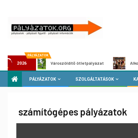
PÁLYÁZATOK
zat
Városzöldítő ötletpályázat
Alkotói pályá
2026
PÁLYÁZATOK
SZOLGÁLTATÁSOK
K
számítógépes pályázatok