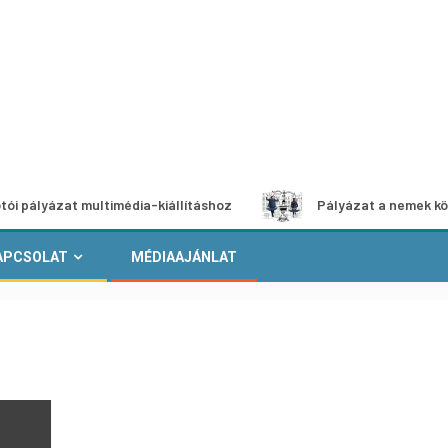
zat multimédia-kiállításhoz
Pályázat a nemek közötti egy
APCSOLAT
MÉDIAAJÁNLAT