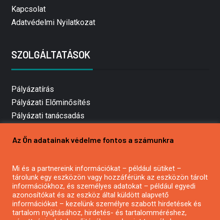
Kapcsolat
Adatvédelmi Nyilatkozat
SZOLGÁLTATÁSOK
Pályázatírás
Pályázati Előminősítés
Pályázati tanácsadás
Pályázatírás vállalkozásoknak
Az Ön adatainak védelme fontos a számunkra
Mezőgazdasági pályázatírás
Pályázatírás magánszemélyeknek
Mi és a partnereink információkat – például sütiket –
Pályázatírás civil szervezeteknek
tárolunk egy eszközön vagy hozzáférünk az eszközön tárolt
Pályázatírás önkormányzatoknak
információkhoz, és személyes adatokat – például egyedi
azonosítókat és az eszköz által küldött alapvető
Pályázatfigyelés
információkat – kezelünk személyre szabott hirdetések és
Specifikus pályázatfigyelés vagy hírlevél
tartalom nyújtásához, hirdetés- és tartalomméréshez,