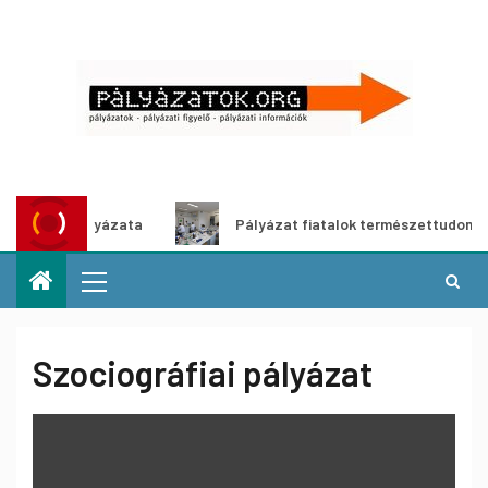
özös pályázata
Pályázat fiatalok természettudományos p
Szociográfiai pályázat