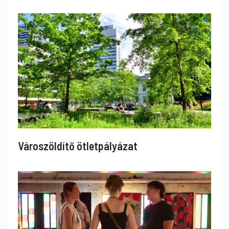
Városzöldítő ötletpályázat