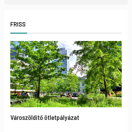
FRISS
Városzöldítő ötletpályázat