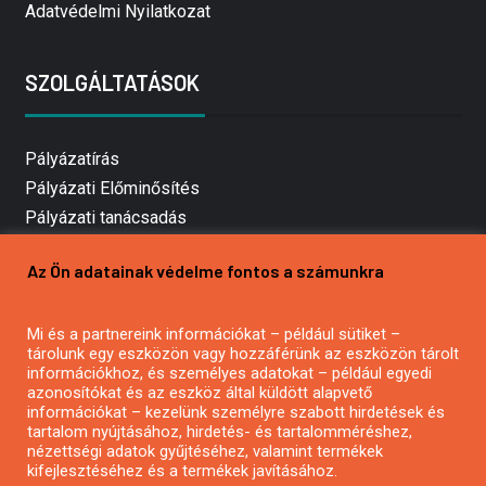
Adatvédelmi Nyilatkozat
SZOLGÁLTATÁSOK
Pályázatírás
Pályázati Előminősítés
Pályázati tanácsadás
Pályázatírás vállalkozásoknak
Az Ön adatainak védelme fontos a számunkra
Mezőgazdasági pályázatírás
Pályázatírás magánszemélyeknek
Mi és a partnereink információkat – például sütiket –
Pályázatírás civil szervezeteknek
tárolunk egy eszközön vagy hozzáférünk az eszközön tárolt
Pályázatírás önkormányzatoknak
információkhoz, és személyes adatokat – például egyedi
azonosítókat és az eszköz által küldött alapvető
Pályázatfigyelés
információkat – kezelünk személyre szabott hirdetések és
Specifikus pályázatfigyelés vagy hírlevél
tartalom nyújtásához, hirdetés- és tartalomméréshez,
nézettségi adatok gyűjtéséhez, valamint termékek
kifejlesztéséhez és a termékek javításához.