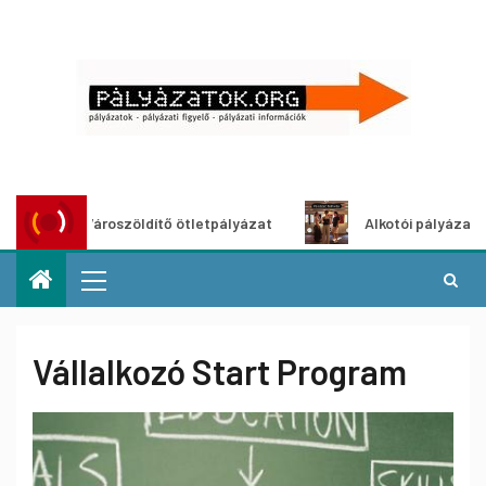
Városzöldítő ötletpályázat
Alkotói pályázat multimé
Vállalkozó Start Program