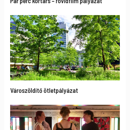
Pár perc kortárs – rövidfilm pályázat
Városzöldítő ötletpályázat